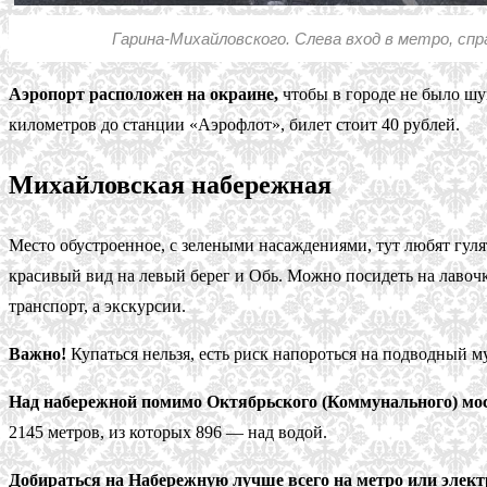
Гарина-Михайловского. Слева вход в метро, спра
Аэропорт расположен на окраине,
чтобы в городе не было шу
километров до станции «Аэрофлот», билет стоит 40 рублей.
Михайловская набережная
Место обустроенное, с зелеными насаждениями, тут любят гуля
красивый вид на левый берег и Обь. Можно посидеть на лавочк
транспорт, а экскурсии.
Важно!
Купаться нельзя, есть риск напороться на подводный му
Над набережной помимо Октябрьского (Коммунального) мос
2145 метров, из которых 896 — над водой.
Добираться на Набережную лучше всего на метро или элект