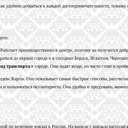
 как удобнее добраться к каждой достопримечательности, покажу 
рта:
Работает преимущественно в центре, поэтому не получится добр
раться до окраин города и в соседние Бердск, Искитим, Черепано
ид транспорта
в городе. Они ходят везде, но часто стоят в проб
екс.Карты. Оно показывает самые быстрые способы, рассчитывает
н и пользоваться без интернета. Оно удобно и продумано, можн
ой по величине вокзал в России. На выходе с вокзала располаг