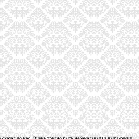
же сказал до нас. Очень трудно быть небанальным в выражении