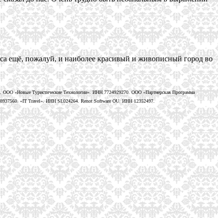
са ещё, пожалуй, и наиболее красивый и живописный город во
. ООО «Новые Туристические Технологии». ИНН 7724929270. ООО «Партнерская Программа
937560. «IT Travel». ИНН SL024264. Renot Software OU. ИНН 12352497.