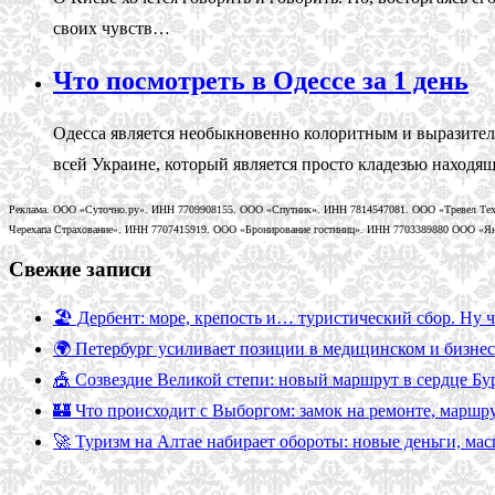
своих чувств…
Что посмотреть в Одессе за 1 день
Одесса является необыкновенно колоритным и выразител
всей Украине, который является просто кладезью находя
Реклама. ООО «Суточно.ру». ИНН 7709908155. ООО «Спутник». ИНН 7814547081. ООО «Тревел Тех
Черехапа Страхование». ИНН 7707415919. ООО «Бронирование гостиниц». ИНН 7703389880 ООО «Янде
Свежие записи
🏖️ Дербент: море, крепость и… туристический сбор. Ну ч
🌍 Петербург усиливает позиции в медицинском и бизнес
🎪 Созвездие Великой степи: новый маршрут в сердце Бу
🏰 Что происходит с Выборгом: замок на ремонте, маршр
🚀 Туризм на Алтае набирает обороты: новые деньги, ма