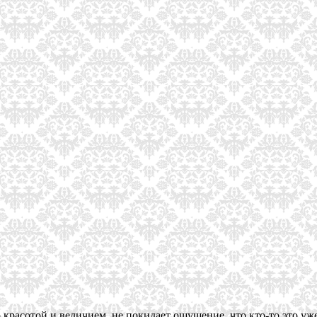
го красотой и величием, не покидает ощущение, что кто-то это у