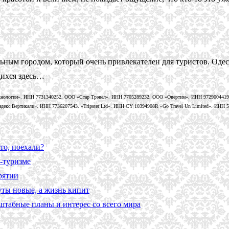
ьным городом, который очень привлекателен для туристов. Одес
щихся здесь…
нологии». ИНН 7731340252. ООО «Стар Трэвел». ИНН 7705289232. ООО «Овертим». ИНН 9729004419
кс Вертикали». ИНН 7736207543. «Tripster Ltd». ИНН CY 10394908R «Go Travel Un Limited». ИНН 58
то, поехали?
-туризме
рятии
уты новые, а жизнь кипит
сштабные планы и интерес со всего мира