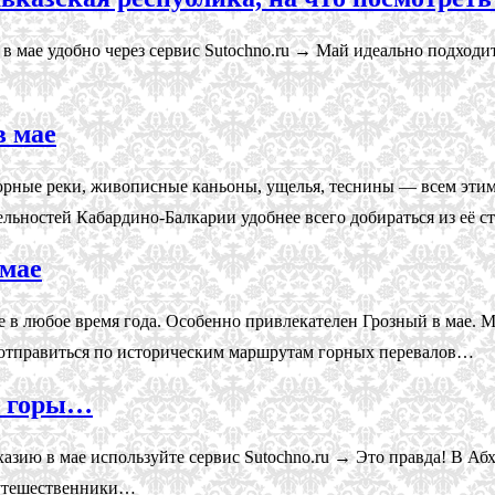
 в мае удобно через сервис Sutochno.ru → Май идеально подходи
в мае
горные реки, живописные каньоны, ущелья, теснины — всем этим
ельностей Кабардино-Балкарии удобнее всего добираться из её
 мае
 в любое время года. Особенно привлекателен Грозный в мае. М
 отправиться по историческим маршрутам горных перевалов…
о горы…
хазию в мае используйте сервис Sutochno.ru → Это правда! В А
путешественники…