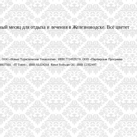
ый месяц для отдыха и лечения в Железноводске. Всё цветет
. ООО «Новые Туристические Технологии». ИНН 7724929270. ООО «Партнерская Программа
937560. «IT Travel». ИНН SL024264. Renot Software OU. ИНН 12352497.