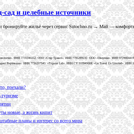
д-сад и целебные источники
 бронируйте жильё через сервис Sutochno.ru → Май — комфортн
нологии». ИНН 7731340252. ООО «Стар Трэвел». ИНН 7705289232. ООО «Овертим». ИНН 9729004419
кс Вертикали». ИНН 7736207543. «Tripster Ltd». ИНН CY 10394908R «Go Travel Un Limited». ИНН 58
то, поехали?
-туризме
рятии
уты новые, а жизнь кипит
сштабные планы и интерес со всего мира