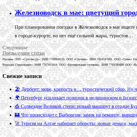
Железноводск в мае: цветущий горо
При планировании поездки в Железноводск в мае ищите и
в городе-курорте, но нет ещё сильной жары, туристов…
Следующие
Предыдущие статьи
Реклама. ООО «Суточно.ру». ИНН 7709908155. ООО «Спутник». ИНН 7814547081. ООО «Тревел Тех
Черехапа Страхование». ИНН 7707415919. ООО «Бронирование гостиниц». ИНН 7703389880 ООО «Янде
Свежие записи
🏖️ Дербент: море, крепость и… туристический сбор. Ну ч
🌍 Петербург усиливает позиции в медицинском и бизнес
🎪 Созвездие Великой степи: новый маршрут в сердце Бу
🏰 Что происходит с Выборгом: замок на ремонте, маршр
🚀 Туризм на Алтае набирает обороты: новые деньги, ма