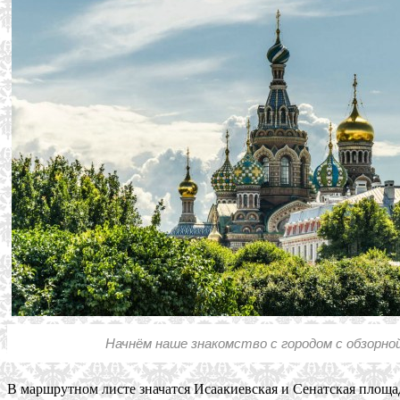
Начнём наше знакомство с городом с обзорной
В маршрутном листе значатся Исаакиевская и Сенатская площа