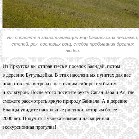
Вы попадёте в захватывающий мир байкальских пейзажей,
степей, рек, сосновых рощ, следов пребывания древних
людей.
Из Иркутска вы отправитесь в посёлок Баяндай, потом
в деревню Бугульдейка. В этих населенных пунктах для вас
подготовлена встреча с настоящим сибирским бытом
и культурой. После этого посетите бухту Саган-Заба и Ая, где
сможете рассмотреть яркую природу Байкала. А в деревне
Еланцы увидите наскальные рисунки, которым более
2000 лет. Получится увлекательная и насыщенная
экскурсионная прогулка!