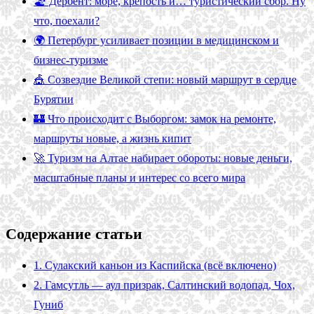
🏖️ Дербент: море, крепость и… туристический сбор. Ну
что, поехали?
🌍 Петербург усиливает позиции в медицинском и
бизнес-туризме
🎪 Созвездие Великой степи: новый маршрут в сердце
Бурятии
🏰 Что происходит с Выборгом: замок на ремонте,
маршруты новые, а жизнь кипит
🚀 Туризм на Алтае набирает обороты: новые деньги,
масштабные планы и интерес со всего мира
Содержание статьи
1. Сулакский каньон из Каспийска (всё включено)
2. Гамсутль — аул призрак, Салтинский водопад, Чох,
Гуниб