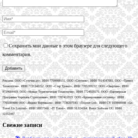
Сохранить мои данные в этом браузере для следующего
комментария.
Реклама. ООО «Суточно.ру». ИНН 7709908155. ООО «Спутник». ИНН 7814547081. ООО «Тревел
Технологии». ИНН 7731340252. ООО «Стар Трэвел». ИНН 7705289232. ООО «Овертим». ИНН
9729004419. ООО «Новые Туристические Технологии». ИНН 7724929270. ООО «Партнерская
Программа Черехапа Страхование». ИНН 7707415919. ООО «Бронирование гостиниц». ИНН
7703389880 ООО «Яндекс Вертикали». ИНН 7736207543. «Tripster Ltd». ИНН CY 10394908R «Go
Travel Un Limited». ИНН 58937560. «IT Travel». ИНН SL024264. Renot Software OU. ИНН
12352497.
Свежие записи