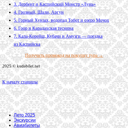
3. Дербент и Каспийский Монстр «Лунь»
4. Грозный, Шали, Аргун
5. Горный Хунзах, водопад Тобот и озеро Мочох
6. Гоор и Карадахская теснина
7. Кала-Корейш, Кубачи и Амузги — поездка
из Каспийска
Получить промокод на покупку тура →
2025 © kudabilet.net
К началу станицы
Лето 2025
Экскурсии
Авиабилеты