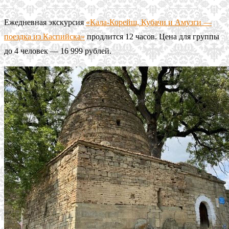
Ежедневная экскурсия
«Кала-Корейш, Кубачи и Амузги —
поездка из Каспийска»
продлится 12 часов. Цена для группы
до 4 человек — 16 999 рублей.