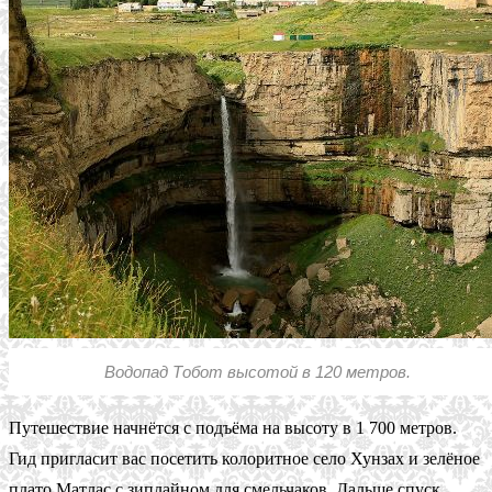
Водопад Тобот высотой в 120 метров.
Путешествие начнётся с подъёма на высоту в 1 700 метров.
Гид пригласит вас посетить колоритное село Хунзах и зелёное
плато Матлас с зиплайном для смельчаков. Дальше спуск