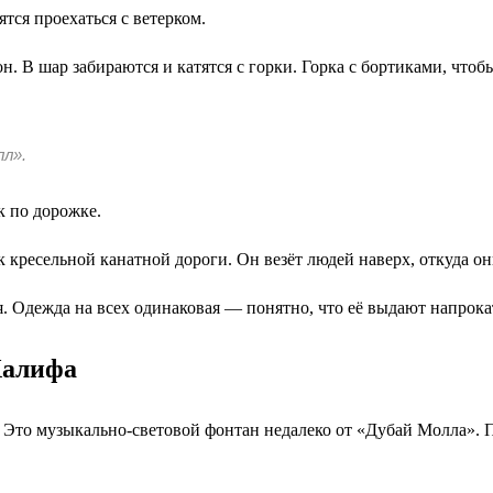
ятся проехаться с ветерком.
 В шар забираются и катятся с горки. Горка с бортиками, чтобы
лл».
к по дорожке.
кресельной канатной дороги. Он везёт людей наверх, откуда они
я. Одежда на всех одинаковая — понятно, что её выдают напрока
Халифа
 Это музыкально-световой фонтан недалеко от «Дубай Молла». П