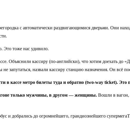
егородка с автоматически раздвигающимися дверьми. Они наход
сти.
. Это тоже нас удивило.
ссе. Объяснили кассиру (по-английски), что хотим доехать до «Д
 не запутаться, назвали кассиру станцию назначения. Он всё по
и в кассе метро билеты туда и обратно (two-way ticket). Это
агоне только мужчины, в другом — женщины.
Вошли в вагон, 
тобус и добрались до огромнейшего, грандиознейшего супермег