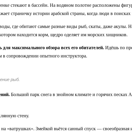
стенке стекают в бассейн. На водяном полотне расположены фиг
ает страничку истории арабской страны, когда люди в поисках 
оды, где обитают самые разные виды рыб, скаты, даже акулы. 
в котором находится корм, щедро оделяет им морских хищников.
 для максимального обзора всех его обитателей.
Идёшь по про
ом в сопровождении опытного инструктора.
ение рыб.
ений.
Большой парк снега в знойном климате и горячих песках А
клянную стену.
ся на «ватрушках». Змейкой вьётся санный спуск — своеобразная