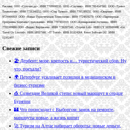
Реклама. ООО «Суточно.ру». ИНН 7709908155. ООО «Спутник». ИНН 7814547081. ООО «Тревел
Технологии». ИНН 7731340252. ООО «Стар Трэвел». ИНН 7705289232. ООО «Овертим». ИНН
9729004419. ООО «Новые Туристические Технологии». ИНН 7724929270. ООО «Партнерская
Программа Черехапа Страхование». ИНН 7707415919. ООО «Бронирование гостиниц». ИНН
7703389880 ООО «Яндекс Вертикали». ИНН 7736207543. «Tripster Ltd». ИНН CY 10394908R «Go
Travel Un Limited». ИНН 58937560. «IT Travel». ИНН SL024264. Renot Software OU. ИНН
12352497.
Свежие записи
🏖️ Дербент: море, крепость и… туристический сбор. Ну
что, поехали?
🌍 Петербург усиливает позиции в медицинском и
бизнес-туризме
🎪 Созвездие Великой степи: новый маршрут в сердце
Бурятии
🏰 Что происходит с Выборгом: замок на ремонте,
маршруты новые, а жизнь кипит
🚀 Туризм на Алтае набирает обороты: новые деньги,