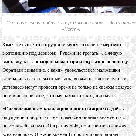
Пояснительная табличка перед экспонатом — двигателем
«Horch».
Замечательно, что сотрудники музея создали не мёртвую
экспозицию под девизом: «Руками не трогать!», а живую
выставку, когда
каждый может прикоснуться к экспонату.
Обратили внимание, с каким удовольствием мальчишки
забирались на заснеженный танк, визжа от радости. Кстати,
дети здесь могут провести время не только на свежем воздухе,
но и в игровой зоне, которая находится в здании музея.
«Очеловечивают» коллекцию и инсталляции:
создаётся
ощущение присутствия не только безобидных знаменитых
персонажей фильма «Операция «Ы», но и грозного «вождя
всех народов». Оружие времён Второй мировой войны