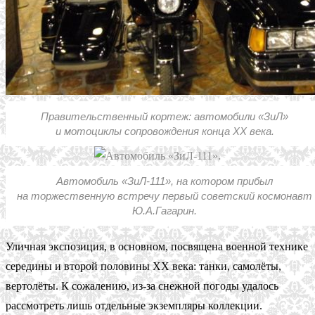
Правительственный кортеж: автомобили «ЗиЛ»
и мотоциклы сопровождения конца ХХ века.
Автомобиль «ЗиЛ-111», на котором прибыл
на торжественную встречу первый советский космонавт
Ю.А.Гагарин.
Уличная экспозиция, в основном, посвящена военной технике
середины и второй половины XX века: танки, самолёты,
вертолёты. К сожалению, из-за снежной погоды удалось
рассмотреть лишь отдельные экземпляры коллекции.