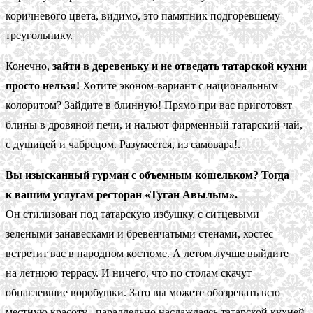
коричневого цвета, видимо, это памятник подгоревшему
треугольнику.
Конечно,
зайти в деревеньку и не отведать татарской кухни
просто нельзя!
Хотите эконом-вариант с национальным
колоритом? Зайдите в блинную! Прямо при вас приготовят
блины в дровяной печи, и нальют фирменный татарский чай,
с душицей и чабрецом. Разумеется, из самовара!.
Вы изысканный гурман с объемным кошельком? Тогда
к вашим услугам ресторан «Туган Авылым».
Он стилизован под татарскую избушку, с ситцевыми
зелеными занавесками и бревенчатыми стенами, хостес
встретит вас в народном костюме. А летом лучше выйдите
на летнюю террасу. И ничего, что по столам скачут
обнаглевшие воробушки. Зато вы можете обозревать всю
местную красоту , параллельно наслаждаясь татарской кухней.