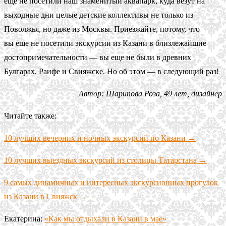
ещё не посетили наш знаменитый аквапарк, куда везут на
выходные дни целые детские коллективы не только из
Поволжья, но даже из Москвы. Приезжайте, потому, что
вы еще не посетили экскурсии из Казани в близлежайшие
достопримечательности — вы еще не были в древних
Булгарах, Раифе и Свияжске. Но об этом — в следующий раз!
Автор: Шарипова Роза, 49 лет, дизайнер
Читайте также:
10 лучших вечерних и ночных экскурсий по Казани →
10 лучших выездных экскурсий из столицы Татарстана →
9 самых динамичных и интересных экскурсионных прогулок
из Казани в Свияжск →
Екатерина:
«Как мы отдыхали в Казани в мае»