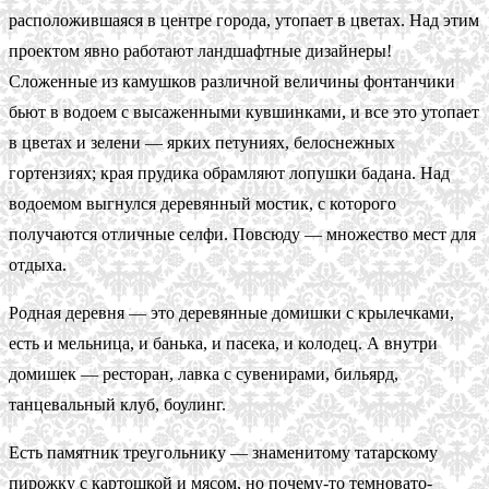
расположившаяся в центре города, утопает в цветах. Над этим
проектом явно работают ландшафтные дизайнеры!
Сложенные из камушков различной величины фонтанчики
бьют в водоем с высаженными кувшинками, и все это утопает
в цветах и зелени — ярких петуниях, белоснежных
гортензиях; края прудика обрамляют лопушки бадана. Над
водоемом выгнулся деревянный мостик, с которого
получаются отличные селфи. Повсюду — множество мест для
отдыха.
Родная деревня — это деревянные домишки с крылечками,
есть и мельница, и банька, и пасека, и колодец. А внутри
домишек — ресторан, лавка с сувенирами, бильярд,
танцевальный клуб, боулинг.
Есть памятник треугольнику — знаменитому татарскому
пирожку с картошкой и мясом, но почему-то темновато-