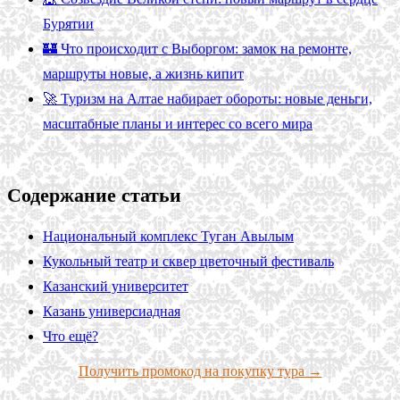
Бурятии
🏰 Что происходит с Выборгом: замок на ремонте,
маршруты новые, а жизнь кипит
🚀 Туризм на Алтае набирает обороты: новые деньги,
масштабные планы и интерес со всего мира
Содержание статьи
Национальный комплекс Туган Авылым
Кукольный театр и сквер цветочный фестиваль
Казанский университет
Казань универсиадная
Что ещё?
Получить промокод на покупку тура →