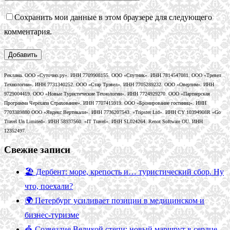
Сохранить мои данные в этом браузере для следующего
комментария.
Реклама. ООО «Суточно.ру». ИНН 7709908155. ООО «Спутник». ИНН 7814547081. ООО «Тревел
Технологии». ИНН 7731340252. ООО «Стар Трэвел». ИНН 7705289232. ООО «Овертим». ИНН
9729004419. ООО «Новые Туристические Технологии». ИНН 7724929270. ООО «Партнерская
Программа Черехапа Страхование». ИНН 7707415919. ООО «Бронирование гостиниц». ИНН
7703389880 ООО «Яндекс Вертикали». ИНН 7736207543. «Tripster Ltd». ИНН CY 10394908R «Go
Travel Un Limited». ИНН 58937560. «IT Travel». ИНН SL024264. Renot Software OU. ИНН
12352497.
Свежие записи
🏖️ Дербент: море, крепость и… туристический сбор. Ну
что, поехали?
🌍 Петербург усиливает позиции в медицинском и
бизнес-туризме
🎪 Созвездие Великой степи: новый маршрут в сердце