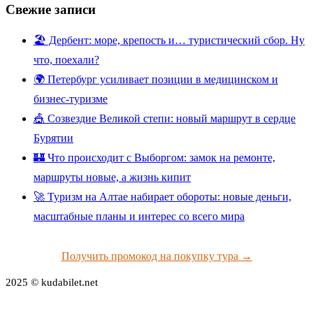
Свежие записи
🏖️ Дербент: море, крепость и… туристический сбор. Ну
что, поехали?
🌍 Петербург усиливает позиции в медицинском и
бизнес-туризме
🎪 Созвездие Великой степи: новый маршрут в сердце
Бурятии
🏰 Что происходит с Выборгом: замок на ремонте,
маршруты новые, а жизнь кипит
🚀 Туризм на Алтае набирает обороты: новые деньги,
масштабные планы и интерес со всего мира
Получить промокод на покупку тура →
2025 © kudabilet.net