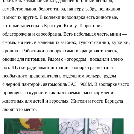
таких как камышовый кот, дальневосточный леопард,
семейство львов, белого тигра, пантеру, зебру, пеликанов
и многих других. В коллекции зоопарка есть животные,
которые занесены в Красную Книгу. Территория
облагорожена и своеобразна. Есть небольшая часть, мини —
ферма. На ней, в маленьких загонах, гуляют свинки, курочки,
кролики. Работники зоопарка сами выращивают зелень,
овощи для питомцев. Рядом с «огородом» посадили аллею
роз. Шутки ради администрация зоопарка разместила
необычного представителя в отдельном вольере, рядом
с черной пантерой, автомобиль ЗАЗ −968М. В зоопарке часто
проводят экскурсии и так называемые часы кормления
животных для детей и взрослых. Жители и гости Барнаула
любят это место.