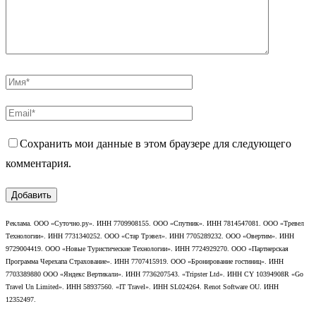
Сохранить мои данные в этом браузере для следующего
комментария.
Реклама. ООО «Суточно.ру». ИНН 7709908155. ООО «Спутник». ИНН 7814547081. ООО «Тревел
Технологии». ИНН 7731340252. ООО «Стар Трэвел». ИНН 7705289232. ООО «Овертим». ИНН
9729004419. ООО «Новые Туристические Технологии». ИНН 7724929270. ООО «Партнерская
Программа Черехапа Страхование». ИНН 7707415919. ООО «Бронирование гостиниц». ИНН
7703389880 ООО «Яндекс Вертикали». ИНН 7736207543. «Tripster Ltd». ИНН CY 10394908R «Go
Travel Un Limited». ИНН 58937560. «IT Travel». ИНН SL024264. Renot Software OU. ИНН
12352497.