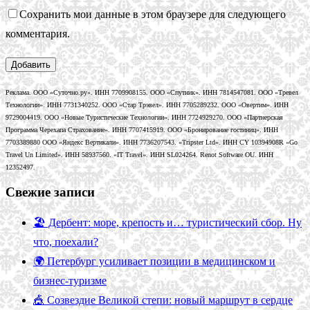
Сохранить мои данные в этом браузере для следующего
комментария.
Реклама. ООО «Суточно.ру». ИНН 7709908155. ООО «Спутник». ИНН 7814547081. ООО «Тревел
Технологии». ИНН 7731340252. ООО «Стар Трэвел». ИНН 7705289232. ООО «Овертим». ИНН
9729004419. ООО «Новые Туристические Технологии». ИНН 7724929270. ООО «Партнерская
Программа Черехапа Страхование». ИНН 7707415919. ООО «Бронирование гостиниц». ИНН
7703389880 ООО «Яндекс Вертикали». ИНН 7736207543. «Tripster Ltd». ИНН CY 10394908R «Go
Travel Un Limited». ИНН 58937560. «IT Travel». ИНН SL024264. Renot Software OU. ИНН
12352497.
Свежие записи
🏖️ Дербент: море, крепость и… туристический сбор. Ну
что, поехали?
🌍 Петербург усиливает позиции в медицинском и
бизнес-туризме
🎪 Созвездие Великой степи: новый маршрут в сердце