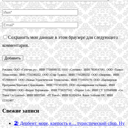
Сохранить мои данные в этом браузере для следующего
комментария.
Реклама. ООО «Суточно.ру». ИНН 7709908155. ООО «Спутник». ИНН 7814547081. ООО «Тревел
Технологии». ИНН 7731340252. ООО «Стар Трэвел». ИНН 7705289232. ООО «Овертим». ИНН
9729004419. ООО «Новые Туристические Технологии». ИНН 7724929270. ООО «Партнерская
Программа Черехапа Страхование». ИНН 7707415919. ООО «Бронирование гостиниц». ИНН
7703389880 ООО «Яндекс Вертикали». ИНН 7736207543. «Tripster Ltd». ИНН CY 10394908R «Go
Travel Un Limited». ИНН 58937560. «IT Travel». ИНН SL024264. Renot Software OU. ИНН
12352497.
Свежие записи
🏖️ Дербент: море, крепость и… туристический сбор. Ну