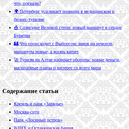
что, поехали?
🌍 Петербург усиливает позиции в медицинском и
бизнес-туризме
🎪 Созвездие Великой степи: новый маршрут в сердце
Бурятии
🏰 Что происходит с Выборгом: замок на ремонте,
маршруты новые, а жизнь кипит
🚀 Туризм на Алтае набирает обороты: новые деньги,
масштабные планы и интерес со всего мира
Содержание статьи
Кремль и парк «Зарядье»
Москва-сити
Парк «Лосиный остров»
ВДНХ и Останкинская башня