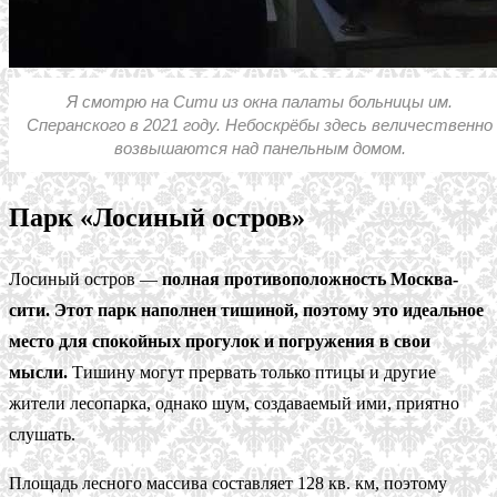
Я смотрю на Сити из окна палаты больницы им.
Сперанского в 2021 году. Небоскрёбы здесь величественно
возвышаются над панельным домом.
Парк «Лосиный остров»
Лосиный остров —
полная противоположность Москва-
сити. Этот парк наполнен тишиной, поэтому это идеальное
место для спокойных прогулок и погружения в свои
мысли.
Тишину могут прервать только птицы и другие
жители лесопарка, однако шум, создаваемый ими, приятно
слушать.
Площадь лесного массива составляет 128 кв. км, поэтому