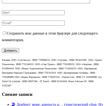
Сохранить мои данные в этом браузере для следующего
комментария.
Реклама. ООО «Суточно.ру». ИНН 7709908155. ООО «Спутник». ИНН 7814547081. ООО «Тревел
Технологии». ИНН 7731340252. ООО «Стар Трэвел». ИНН 7705289232. ООО «Овертим». ИНН
9729004419. ООО «Новые Туристические Технологии». ИНН 7724929270. ООО «Партнерская
Программа Черехапа Страхование». ИНН 7707415919. ООО «Бронирование гостиниц». ИНН
7703389880 ООО «Яндекс Вертикали». ИНН 7736207543. «Tripster Ltd». ИНН CY 10394908R «Go
Travel Un Limited». ИНН 58937560. «IT Travel». ИНН SL024264. Renot Software OU. ИНН
12352497.
Свежие записи
🏖️ Дербент: море, крепость и… туристический сбор. Ну