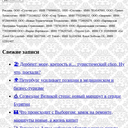
Реклама. ООО «Суточно.ру». ИНН 7709908155. ООО «Спутник». ИНН 7814547081. ООО «Тревел
Технологии». ИНН 7731340252. ООО «Стар Трэвел». ИНН 7705289232. ООО «Овертим». ИНН
9729004419. ООО «Новые Туристические Технологии». ИНН 7724929270. ООО «Партнерская
Программа Черехапа Страхование». ИНН 7707415919. ООО «Бронирование гостиниц». ИНН
7703389880 ООО «Яндекс Вертикали». ИНН 7736207543. «Tripster Ltd». ИНН CY 10394908R «Go
Travel Un Limited». ИНН 58937560. «IT Travel». ИНН SL024264. Renot Software OU. ИНН
12352497.
Свежие записи
🏖️ Дербент: море, крепость и… туристический сбор. Ну
что, поехали?
🌍 Петербург усиливает позиции в медицинском и
бизнес-туризме
🎪 Созвездие Великой степи: новый маршрут в сердце
Бурятии
🏰 Что происходит с Выборгом: замок на ремонте,
маршруты новые, а жизнь кипит