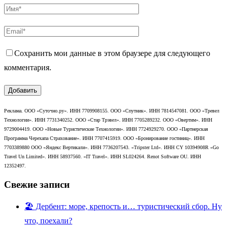
Сохранить мои данные в этом браузере для следующего
комментария.
Реклама. ООО «Суточно.ру». ИНН 7709908155. ООО «Спутник». ИНН 7814547081. ООО «Тревел
Технологии». ИНН 7731340252. ООО «Стар Трэвел». ИНН 7705289232. ООО «Овертим». ИНН
9729004419. ООО «Новые Туристические Технологии». ИНН 7724929270. ООО «Партнерская
Программа Черехапа Страхование». ИНН 7707415919. ООО «Бронирование гостиниц». ИНН
7703389880 ООО «Яндекс Вертикали». ИНН 7736207543. «Tripster Ltd». ИНН CY 10394908R «Go
Travel Un Limited». ИНН 58937560. «IT Travel». ИНН SL024264. Renot Software OU. ИНН
12352497.
Свежие записи
🏖️ Дербент: море, крепость и… туристический сбор. Ну
что, поехали?