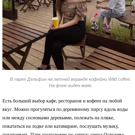
В парке Дельфин на летней веранде кофейни Wild coffee.
На фоне виден маяк.
Есть большой выбор кафе, ресторанов и кофеен на любой
вкус. Можно прогуляться по деревянному пирсу вдоль воды
или между сосновыми деревьями, полежать на пляже,
покататься на лодке или катамаране, послушать музыку,
потанцевать. Парк расположен по адресу: улица Остужева,