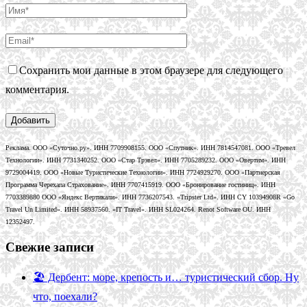
Сохранить мои данные в этом браузере для следующего
комментария.
Реклама. ООО «Суточно.ру». ИНН 7709908155. ООО «Спутник». ИНН 7814547081. ООО «Тревел
Технологии». ИНН 7731340252. ООО «Стар Трэвел». ИНН 7705289232. ООО «Овертим». ИНН
9729004419. ООО «Новые Туристические Технологии». ИНН 7724929270. ООО «Партнерская
Программа Черехапа Страхование». ИНН 7707415919. ООО «Бронирование гостиниц». ИНН
7703389880 ООО «Яндекс Вертикали». ИНН 7736207543. «Tripster Ltd». ИНН CY 10394908R «Go
Travel Un Limited». ИНН 58937560. «IT Travel». ИНН SL024264. Renot Software OU. ИНН
12352497.
Свежие записи
🏖️ Дербент: море, крепость и… туристический сбор. Ну
что, поехали?