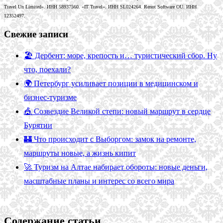
Travel Un Limited». ИНН 58937560. «IT Travel». ИНН SL024264. Renot Software OU. ИНН
12352497.
Свежие записи
🏖️ Дербент: море, крепость и… туристический сбор. Ну
что, поехали?
🌍 Петербург усиливает позиции в медицинском и
бизнес-туризме
🎪 Созвездие Великой степи: новый маршрут в сердце
Бурятии
🏰 Что происходит с Выборгом: замок на ремонте,
маршруты новые, а жизнь кипит
🚀 Туризм на Алтае набирает обороты: новые деньги,
масштабные планы и интерес со всего мира
Содержание статьи