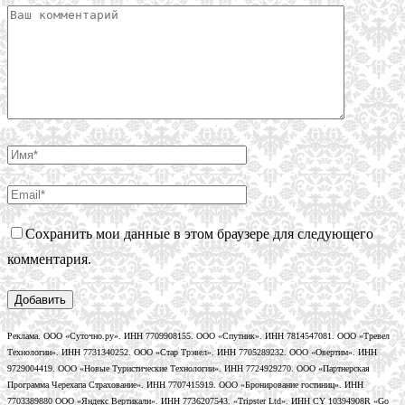
Сохранить мои данные в этом браузере для следующего
комментария.
Реклама. ООО «Суточно.ру». ИНН 7709908155. ООО «Спутник». ИНН 7814547081. ООО «Тревел
Технологии». ИНН 7731340252. ООО «Стар Трэвел». ИНН 7705289232. ООО «Овертим». ИНН
9729004419. ООО «Новые Туристические Технологии». ИНН 7724929270. ООО «Партнерская
Программа Черехапа Страхование». ИНН 7707415919. ООО «Бронирование гостиниц». ИНН
7703389880 ООО «Яндекс Вертикали». ИНН 7736207543. «Tripster Ltd». ИНН CY 10394908R «Go