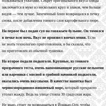
пользоваться ухватами. Секрет оригинального вкуса блюда
заключается в муке из нескольких круп и злаков, чем больше
видов — тем лучше. Запеченный блин возвращался в печку
снова, после добавления тонкого слоя картофельного пюре.
На первое был подан суп на говяжьем бульоне. Он томился
в печке всю ночь. Вкус не произвел впечатления.
Если
не знать технологию приготовления, я бы сказала, что
он приготовлен из обычной тушенки.
На второе подали подкоголи. Крупные, из тонкого
прозрачного теста, очень напоминающие русские пельмени
или вареники с мясной и грибной начинкой подкоголи,
оказались очень вкусными. В качестве напитка был
черносмородиново-вишневый морс,
который прекрасно
утолял жажду. Ведь на улице стояла 30 градусная жара.
Не знаю, стоит ли возвращаться в Йошкар-Олу, чтобы