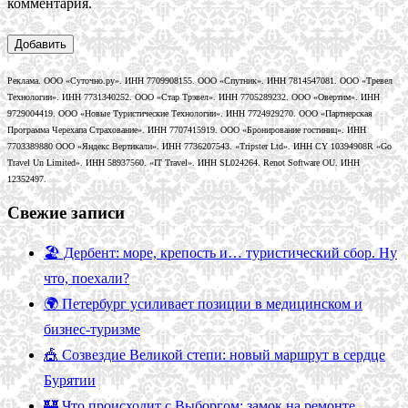
комментария.
Реклама. ООО «Суточно.ру». ИНН 7709908155. ООО «Спутник». ИНН 7814547081. ООО «Тревел
Технологии». ИНН 7731340252. ООО «Стар Трэвел». ИНН 7705289232. ООО «Овертим». ИНН
9729004419. ООО «Новые Туристические Технологии». ИНН 7724929270. ООО «Партнерская
Программа Черехапа Страхование». ИНН 7707415919. ООО «Бронирование гостиниц». ИНН
7703389880 ООО «Яндекс Вертикали». ИНН 7736207543. «Tripster Ltd». ИНН CY 10394908R «Go
Travel Un Limited». ИНН 58937560. «IT Travel». ИНН SL024264. Renot Software OU. ИНН
12352497.
Свежие записи
🏖️ Дербент: море, крепость и… туристический сбор. Ну
что, поехали?
🌍 Петербург усиливает позиции в медицинском и
бизнес-туризме
🎪 Созвездие Великой степи: новый маршрут в сердце
Бурятии
🏰 Что происходит с Выборгом: замок на ремонте,