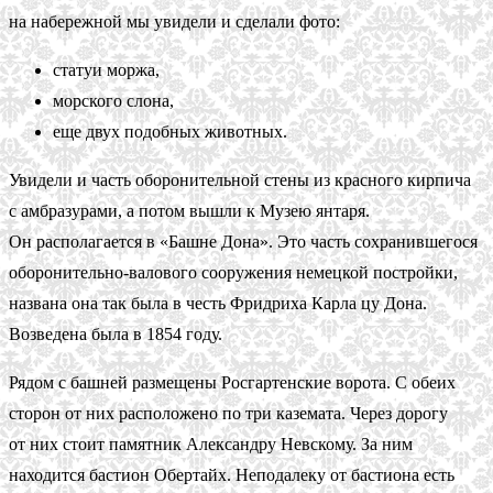
на набережной мы увидели и сделали фото:
статуи моржа,
морского слона,
еще двух подобных животных.
Увидели и часть оборонительной стены из красного кирпича
с амбразурами, а потом вышли к Музею янтаря.
Он располагается в «Башне Дона». Это часть сохранившегося
оборонительно-валового сооружения немецкой постройки,
названа она так была в честь Фридриха Карла цу Дона.
Возведена была в 1854 году.
Рядом с башней размещены Росгартенские ворота. С обеих
сторон от них расположено по три каземата. Через дорогу
от них стоит памятник Александру Невскому. За ним
находится бастион Обертайх. Неподалеку от бастиона есть