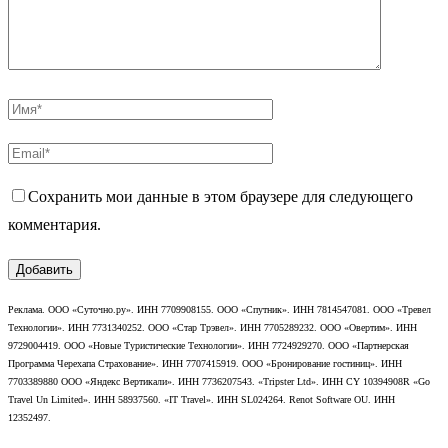
Сохранить мои данные в этом браузере для следующего
комментария.
Реклама. ООО «Суточно.ру». ИНН 7709908155. ООО «Спутник». ИНН 7814547081. ООО «Тревел
Технологии». ИНН 7731340252. ООО «Стар Трэвел». ИНН 7705289232. ООО «Овертим». ИНН
9729004419. ООО «Новые Туристические Технологии». ИНН 7724929270. ООО «Партнерская
Программа Черехапа Страхование». ИНН 7707415919. ООО «Бронирование гостиниц». ИНН
7703389880 ООО «Яндекс Вертикали». ИНН 7736207543. «Tripster Ltd». ИНН CY 10394908R «Go
Travel Un Limited». ИНН 58937560. «IT Travel». ИНН SL024264. Renot Software OU. ИНН
12352497.