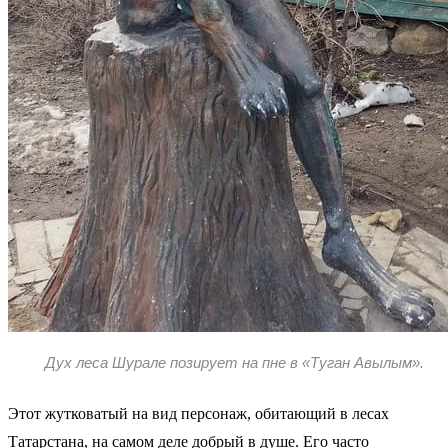
Дух леса Шурале позирует на пне в «Туган Авылым».
Этот жутковатый на вид персонаж, обитающий в лесах
Татарстана, на самом деле добрый в душе. Его часто