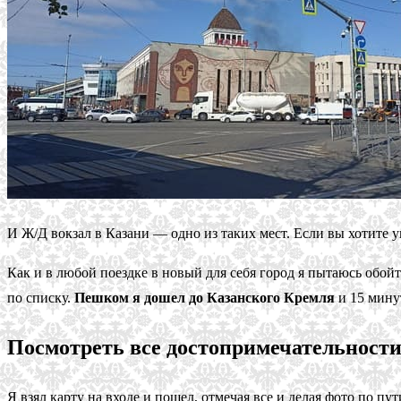
И Ж/Д вокзал в Казани — одно из таких мест. Если вы хотите 
Как и в любой поездке в новый для себя город я пытаюсь обойт
по списку.
Пешком я дошел до Казанского Кремля
и 15 минут
Посмотреть все достопримечательности 
Я взял карту на входе и пошел, отмечая все и делая фото по пут