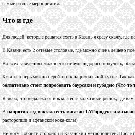
самые разные мероприятия.
Что и где
Для людей, которые решатся ехать в Казань я сразу скажу, где 
В Казани есть 2 сетевые столовые, где можно очень дешево п
Во всех заведениях можно что-нибудь недорого получить, обяза
Кстати теперь можно перейти и к национальной кухне. Так как
обязательно стоит попробовать баурсаки и губадею (Что-то т
Я знаю, что недалеко от вокзала есть колхозный рынок, где вам
А
напротив ж/д вокзала есть магазин ТАТпродукт и мазаги
расторопши и афганской кока-колы)
Не могу я обойти стороной и Казанский метрополитен. После п