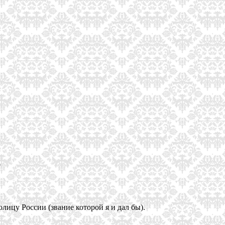
»
лицу России (звание которой я и дал бы).