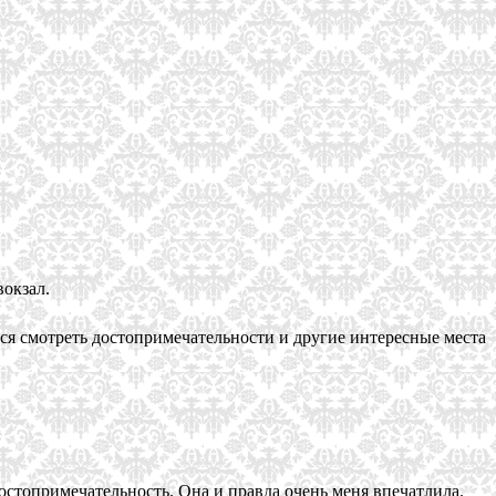
вокзал.
ился смотреть достопримечательности и другие интересные места
остопримечательность. Она и правда очень меня впечатлила.