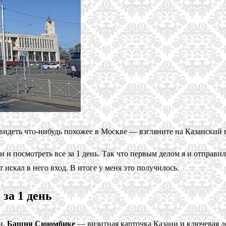
увидеть что-нибудь похожее в Москве — взгляните на Казанский 
и и посмотреть все за 1 день. Так что первым делом я и отправ
 искал в него вход. В итоге у меня это получилось.
за 1 день
и.
Башня Сююмбике
— визитная карточка Казани и ключевая д