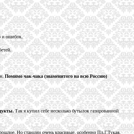
б и ошибок.
бетей.
.
он.
Помимо чак-чака (знаменитого на всю Россию)
дукты.
Так я купил себе несколько бутылок газированной
рошлое. Но станции очень красивые, особенно Пл.Г.Тукая.