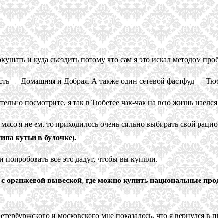
покушать и куда съездить потому что сам я это искал методом про
оесть — Домашняя и Добрая. А также один сетевой фастфуд — Тю
тельно посмотрите, я так в Тюбетее чак-чак на всю жизнь наелся
 мясо я не ем, то приходилось очень сильно выбирать свой раци
ипа кутьи в булочке).
 и попробовать все это дадут, чтобы вы купили.
н с оранжевой вывеской, где можно купить национальные про
етербуржского и московского мне показалось, что я вернулся в п