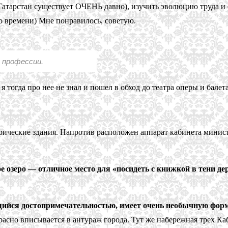
Татарстан существует ОЧЕНЬ давно), изучить эволюцию труда и 
ло времени) Мне понравилось, советую.
 профессии.
тогда про нее не знал и пошел в обход до театра оперы и балета
ические здания. Напротив расположен аппарат кабинета минист
 озеро — отличное место для «посидеть с книжкой в тени дере
ийся достопримечательностью, имеет очень необычную форм
расно вписывается в антураж города. Тут же набережная трех Ка