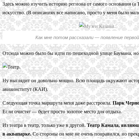
Здесь можно изучить историю региона от самого основания (а 
искусство. (В описаниях все написано, просто у меня было ма
Как мне потом рассказали — появление первой
Отсюда можно было бы идти по пешеходной улице Баумана, но я 
Ну выглядит он довольно мощно. Всю площадь окружают истор
авиаинститут (КАИ).
Следующая точка маршрута меня даже расстроила.
Парк Черное
Если очистят — будет просто золотое место для отдыха.
Из театра в театр, только уже в другой.
Театр Камала, являющ
в аквапарке.
Со стороны он мне не очень понравился, но прек