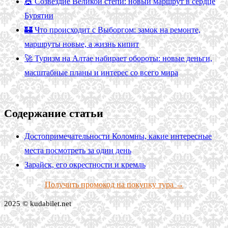
🎪 Созвездие Великой степи: новый маршрут в сердце
Бурятии
🏰 Что происходит с Выборгом: замок на ремонте,
маршруты новые, а жизнь кипит
🚀 Туризм на Алтае набирает обороты: новые деньги,
масштабные планы и интерес со всего мира
Содержание статьи
Достопримечательности Коломны, какие интересные
места посмотреть за один день
Зарайск, его окрестности и кремль
Получить промокод на покупку тура →
2025 © kudabilet.net