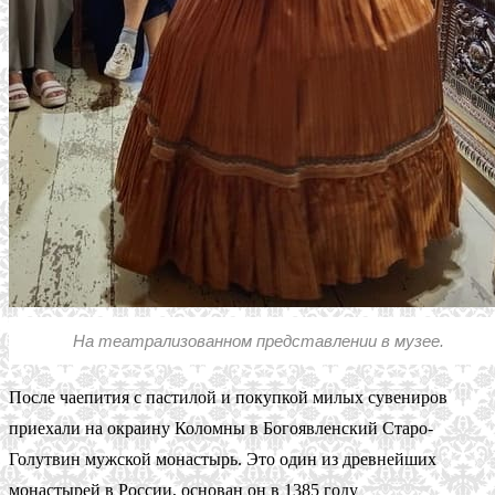
На театрализованном представлении в музее.
После чаепития с пастилой и покупкой милых сувениров
приехали на окраину Коломны в Богоявленский Старо-
Голутвин мужской монастырь. Это один из древнейших
монастырей в России, основан он в 1385 году