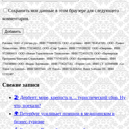
Сохранить мои данные в этом браузере для следующего
комментария.
Реклама. ООО «Суточно.ру». ИНН 7709908155. ООО «Спутник». ИНН 7814547081. ООО «Тревел
Технологии». ИНН 7731340252. ООО «Стар Трэвел». ИНН 7705289232. ООО «Овертим». ИНН
9729004419. ООО «Новые Туристические Технологии». ИНН 7724929270. ООО «Партнерская
Программа Черехапа Страхование». ИНН 7707415919. ООО «Бронирование гостиниц». ИНН
7703389880 ООО «Яндекс Вертикали». ИНН 7736207543. «Tripster Ltd». ИНН CY 10394908R «Go
Travel Un Limited». ИНН 58937560. «IT Travel». ИНН SL024264. Renot Software OU. ИНН
12352497.
Свежие записи
🏖️ Дербент: море, крепость и… туристический сбор. Ну
что, поехали?
🌍 Петербург усиливает позиции в медицинском и
бизнес-туризме