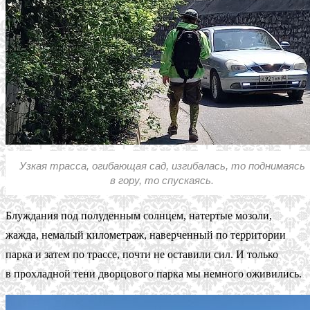
Узкая трасса, огибающая сад, изгибалась, то поднимаясь
в гору, то спускаясь.
Блуждания под полуденным солнцем, натертые мозоли,
жажда, немалый километраж, наверченный по территории
парка и затем по трассе, почти не оставили сил. И только
в прохладной тени дворцового парка мы немного оживились.