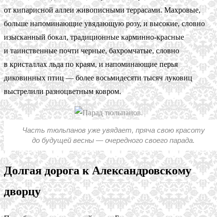
от кипарисной аллеи живописными террасами. Махровые,
больше напоминающие увядающую розу, и высокие, словно
изысканный бокал, традиционные карминно-красные
и таинственные почти черные, бахромчатые, словно
в кристаллах льда по краям, и напоминающие перья
диковинных птиц — более восьмидесяти тысяч луковиц
выстрелили разноцветным ковром.
Часть тюльпанов уже увядает, пряча свою красоту
до будущей весны — очередного своего парада.
Долгая дорога к Александровскому
дворцу