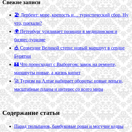
Свежие записи
🏖️ Дербент: море, крепость и… туристический сбор. Ну
что, поехали?
🌍 Петербург усиливает позиции в медицинском и
бизнес-туризме
🎪 Созвездие Великой степи: новый маршрут в сердце
Бурятии
🏰 Что происходит с Выборгом: замок на ремонте,
маршруты новые, а жизнь кипит
🚀 Туризм на Алтае набирает обороты: новые деньги,
масштабные планы и интерес со всего мира
Содержание статьи
Парад тюльпанов, бамбуковые рощи и могучие кедры