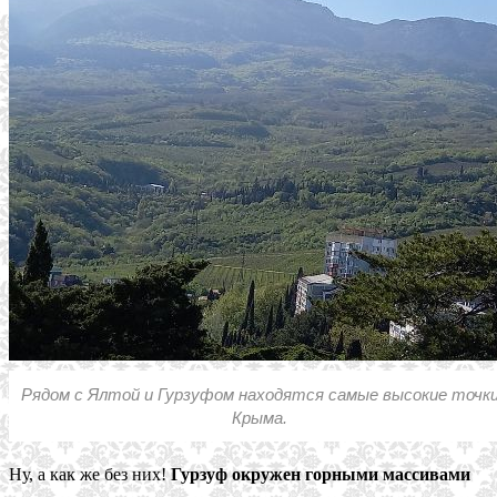
Рядом с Ялтой и Гурзуфом находятся самые высокие точк
Крыма.
Ну, а как же без них!
Гурзуф окружен горными массивами