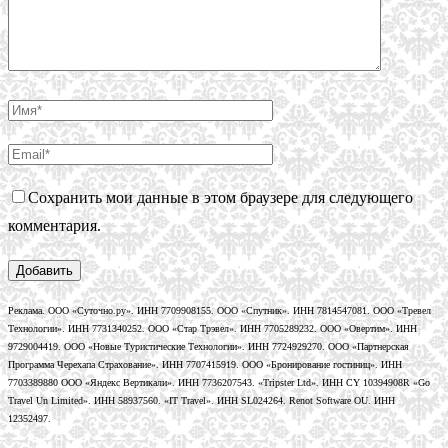
Сохранить мои данные в этом браузере для следующего
комментария.
Реклама. ООО «Суточно.ру». ИНН 7709908155. ООО «Спутник». ИНН 7814547081. ООО «Тревел
Технологии». ИНН 7731340252. ООО «Стар Трэвел». ИНН 7705289232. ООО «Овертим». ИНН
9729004419. ООО «Новые Туристические Технологии». ИНН 7724929270. ООО «Партнерская
Программа Черехапа Страхование». ИНН 7707415919. ООО «Бронирование гостиниц». ИНН
7703389880 ООО «Яндекс Вертикали». ИНН 7736207543. «Tripster Ltd». ИНН CY 10394908R «Go
Travel Un Limited». ИНН 58937560. «IT Travel». ИНН SL024264. Renot Software OU. ИНН
12352497.