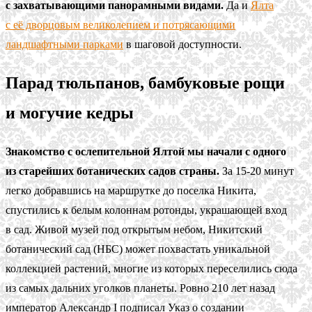
с захватывающими панорамными видами.
Да и
Ялта
с её дворцовым великолепием и потрясающими
ландшафтными парками
в шаговой доступности.
Парад тюльпанов, бамбуковые рощи
и могучие кедры
Знакомство с ослепительной Ялтой мы начали с одного
из старейших ботанических садов страны.
За 15-20 минут
легко добравшись на маршрутке до поселка Никита,
спустились к белым колоннам ротонды, украшающей вход
в сад. Живой музей под открытым небом, Никитский
ботанический сад (НБС) может похвастать уникальной
коллекцией растений, многие из которых переселились сюда
из самых дальних уголков планеты. Ровно 210 лет назад
император Александр I подписал Указ о создании