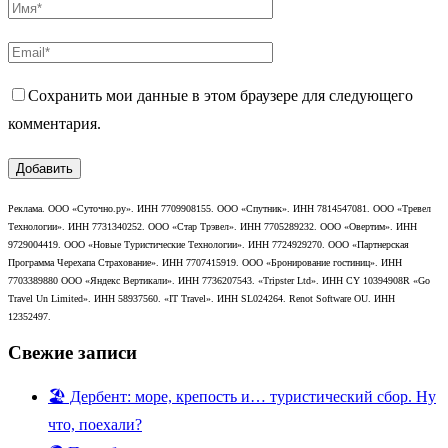
Сохранить мои данные в этом браузере для следующего
комментария.
Реклама. ООО «Суточно.ру». ИНН 7709908155. ООО «Спутник». ИНН 7814547081. ООО «Тревел
Технологии». ИНН 7731340252. ООО «Стар Трэвел». ИНН 7705289232. ООО «Овертим». ИНН
9729004419. ООО «Новые Туристические Технологии». ИНН 7724929270. ООО «Партнерская
Программа Черехапа Страхование». ИНН 7707415919. ООО «Бронирование гостиниц». ИНН
7703389880 ООО «Яндекс Вертикали». ИНН 7736207543. «Tripster Ltd». ИНН CY 10394908R «Go
Travel Un Limited». ИНН 58937560. «IT Travel». ИНН SL024264. Renot Software OU. ИНН
12352497.
Свежие записи
🏖️ Дербент: море, крепость и… туристический сбор. Ну
что, поехали?