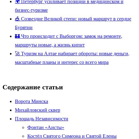
🌍 Петербург усиливает позиции в медицинском и
бизнес-туризме
🎪 Созвездие Великой степи: новый маршрут в сердце
Бурятии
🏰 Что происходит с Выборгом: замок на ремонте,
маршруты новые, а жизнь кипит
🚀 Туризм на Алтае набирает обороты: новые деньги,
масштабные планы и интерес со всего мира
Содержание статьи
Ворота Минска
Михайловский сквер
Площадь Независимости
Фонтан «Аисты»
Костёл Святого Симеона и Святой Елены