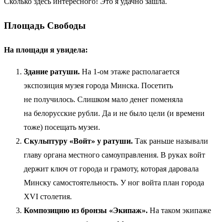
Сколько здесь интересного! Это я удачно зашла.
Площадь Свободы
На площади я увидела:
Здание ратуши.
На 1-ом этаже располагается
экспозиция музея города Минска. Посетить
не получилось. Слишком мало денег поменяла
на белорусские рубли. Да и не было цели (и времени
тоже) посещать музеи.
Скульптуру «Войт» у ратуши.
Так раньше называли
главу органа местного самоуправления. В руках войт
держит ключ от города и грамоту, которая даровала
Минску самостоятельность. У ног войта план города
XVI столетия.
Композицию из бронзы «Экипаж».
На таком экипаже