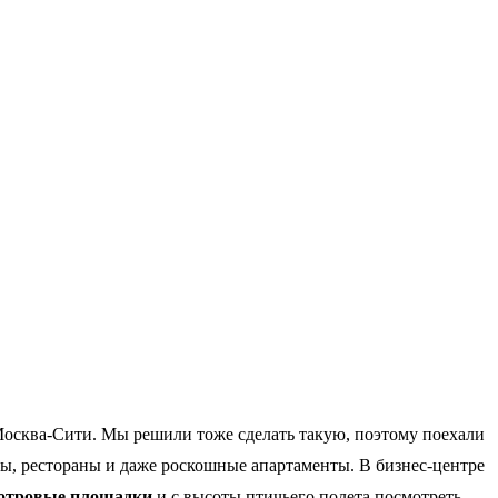
Москва-Сити. Мы решили тоже сделать такую, поэтому поехали
ны, рестораны и даже роскошные апартаменты. В бизнес-центре
мотровые площадки
и с высоты птичьего полета посмотреть