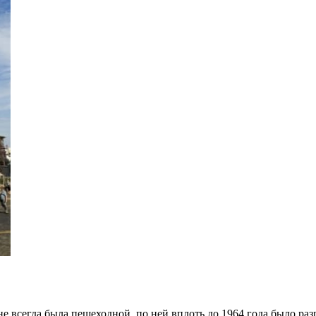
не всегда была пешеходной, по ней вплоть до 1964 года было ра