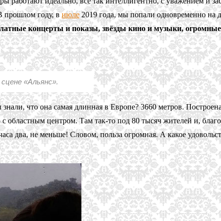
ры работают идеально, всё так интеллигентно, с уважением и з
В прошлом году, в
июле
2019 года, мы попали одновременно на 
латные концерты и показы, звёзды кино и музыки, огромны
 сцене «Альянс».
знали, что она самая длинная в Европе? 3660 метров. Построена
с областным центром. Там так-то под 80 тысяч жителей и, благо
— часа два, не меньше! Словом, польза огромная. А какое удовол