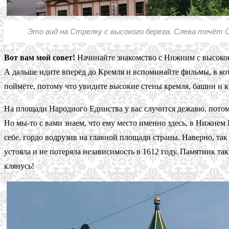
Это вид на Стрелку с высокого берега. Слева течёт О
Вот вам мой совет!
Начинайте знакомство с Нижним с высокого 
А дальше идите вперёд до Кремля и вспоминайте фильмы, в кот
поймёте, потому что увидите высокие стены кремля, башни и к
На площади Народного Единства у вас случится дежавю, пото
Но мы-то с вами знаем, что ему место именно здесь, в Нижнем
себе, гордо водрузив на главной площади страны. Наверно, т
устояла и не потеряла независимость в 1612 году. Памятник т
клянусь!