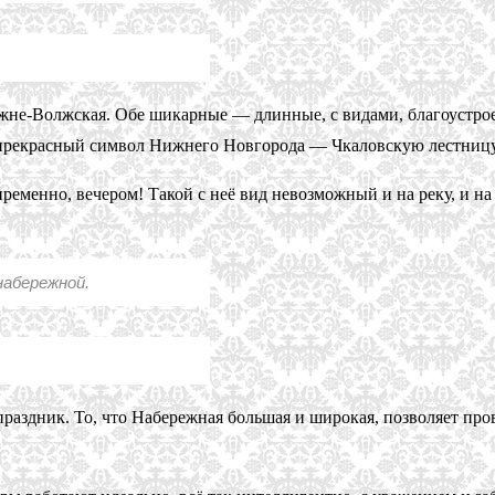
не-Волжская. Обе шикарные — длинные, с видами, благоустроен
те прекрасный символ Нижнего Новгорода — Чкаловскую лестниц
ременно, вечером! Такой с неё вид невозможный и на реку, и на
набережной.
 праздник. То, что Набережная большая и широкая, позволяет пр