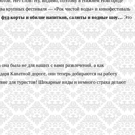
аботой. Нет слов! Ну, видимо, поэтому в Нижнем Новгороде
два крупных фестиваля — «Рок чистой воды» и кинофестиваль
е фуд-корты и обилие напитков, салюты и водные шоу…
Это
 она была не для наших с вами развлечений, а как
даря Канатной дороге, они теперь добираются на работу
ьствие для туристов! Шикарные виды и немного страха делают