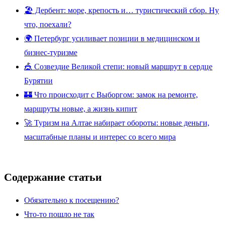
🏖️ Дербент: море, крепость и… туристический сбор. Ну
что, поехали?
🌍 Петербург усиливает позиции в медицинском и
бизнес-туризме
🎪 Созвездие Великой степи: новый маршрут в сердце
Бурятии
🏰 Что происходит с Выборгом: замок на ремонте,
маршруты новые, а жизнь кипит
🚀 Туризм на Алтае набирает обороты: новые деньги,
масштабные планы и интерес со всего мира
Содержание статьи
Обязательно к посещению?
Что-то пошло не так