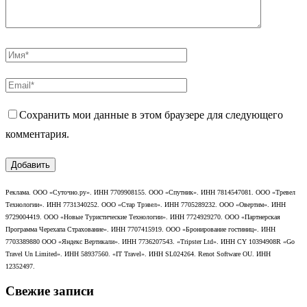
Сохранить мои данные в этом браузере для следующего
комментария.
Реклама. ООО «Суточно.ру». ИНН 7709908155. ООО «Спутник». ИНН 7814547081. ООО «Тревел
Технологии». ИНН 7731340252. ООО «Стар Трэвел». ИНН 7705289232. ООО «Овертим». ИНН
9729004419. ООО «Новые Туристические Технологии». ИНН 7724929270. ООО «Партнерская
Программа Черехапа Страхование». ИНН 7707415919. ООО «Бронирование гостиниц». ИНН
7703389880 ООО «Яндекс Вертикали». ИНН 7736207543. «Tripster Ltd». ИНН CY 10394908R «Go
Travel Un Limited». ИНН 58937560. «IT Travel». ИНН SL024264. Renot Software OU. ИНН
12352497.
Свежие записи