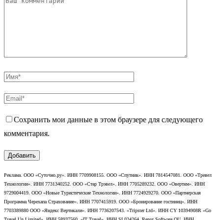
Сохранить мои данные в этом браузере для следующего
комментария.
Реклама. ООО «Суточно.ру». ИНН 7709908155. ООО «Спутник». ИНН 7814547081. ООО «Тревел
Технологии». ИНН 7731340252. ООО «Стар Трэвел». ИНН 7705289232. ООО «Овертим». ИНН
9729004419. ООО «Новые Туристические Технологии». ИНН 7724929270. ООО «Партнерская
Программа Черехапа Страхование». ИНН 7707415919. ООО «Бронирование гостиниц». ИНН
7703389880 ООО «Яндекс Вертикали». ИНН 7736207543. «Tripster Ltd». ИНН CY 10394908R «Go
Travel Un Limited». ИНН 58937560. «IT Travel». ИНН SL024264. Renot Software OU. ИНН