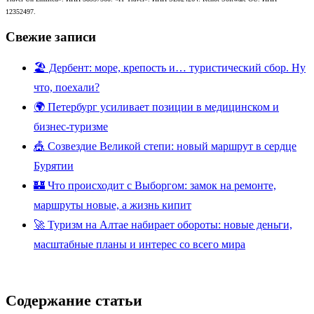
12352497.
Свежие записи
🏖️ Дербент: море, крепость и… туристический сбор. Ну
что, поехали?
🌍 Петербург усиливает позиции в медицинском и
бизнес-туризме
🎪 Созвездие Великой степи: новый маршрут в сердце
Бурятии
🏰 Что происходит с Выборгом: замок на ремонте,
маршруты новые, а жизнь кипит
🚀 Туризм на Алтае набирает обороты: новые деньги,
масштабные планы и интерес со всего мира
Содержание статьи