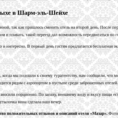
дыхе в Шарм-эль-Шейхе
анной, так как пришлось сменить отель на второй день. После п
м и плавать, такой переезд дал возможность передвигаться по г
и интересно. В первый день гостям предлагается бесплатная эк
огда мы подошли к своему турагентству, нам сообщили, что мы е
аходится рядом с аэропортом в пустыне среди заброшенных отелей
зносили порционно. По запаху, внешнему виду и вкусу пищи ест
бутылочка вина сделала наш вечер.
тво положительных отзывов и описаний отеля «Мазар».
Фото 