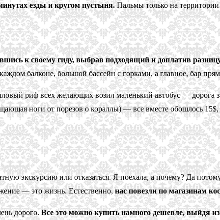
минутах езды и кругом пустыня.
Пальмы только на территории о
ившись к своему гиду, выбрав подходящий и доплатив разницу
аждом балконе, большой бассейн с горками, а главное, бар пря
ралловый риф всех желающих возил маленький автобус — дорога 
щищающая ноги от порезов о кораллы) — все вместе обошлось 15
тную экскурсию или отказаться. Я поехала, а почему? Да потом
вижение — это жизнь. Естественно,
нас повезли по магазинам ко
чень дорого.
Все это можно купить намного дешевле, выйдя из 