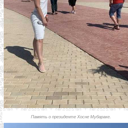
Память о президенте Хосне Мубараке.