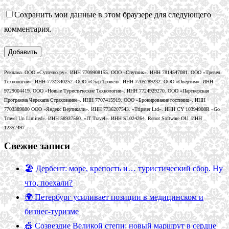
Сохранить мои данные в этом браузере для следующего
комментария.
Реклама. ООО «Суточно.ру». ИНН 7709908155. ООО «Спутник». ИНН 7814547081. ООО «Тревел
Технологии». ИНН 7731340252. ООО «Стар Трэвел». ИНН 7705289232. ООО «Овертим». ИНН
9729004419. ООО «Новые Туристические Технологии». ИНН 7724929270. ООО «Партнерская
Программа Черехапа Страхование». ИНН 7707415919. ООО «Бронирование гостиниц». ИНН
7703389880 ООО «Яндекс Вертикали». ИНН 7736207543. «Tripster Ltd». ИНН CY 10394908R «Go
Travel Un Limited». ИНН 58937560. «IT Travel». ИНН SL024264. Renot Software OU. ИНН
12352497.
Свежие записи
🏖️ Дербент: море, крепость и… туристический сбор. Ну
что, поехали?
🌍 Петербург усиливает позиции в медицинском и
бизнес-туризме
🎪 Созвездие Великой степи: новый маршрут в сердце