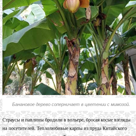
Банановое дерево соперничает в цветении с мимозой.
Страусы и павлины бродили в вольере, бросая косые взгляды
на посетителей. Теплолюбивые карпы из пруда Китайского