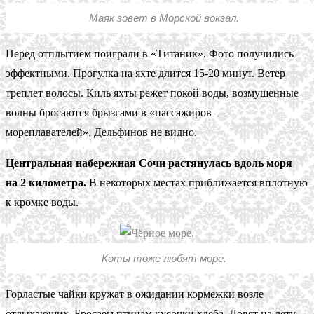
Маяк зовет в Морской вокзал.
Перед отплытием поиграли в «Титаник». Фото получились
эффектными. Прогулка на яхте длится 15-20 минут. Ветер
треплет волосы. Киль яхты режет покой воды, возмущенные
волны бросаются брызгами в «пассажиров —
мореплавателей». Дельфинов не видно.
Центральная набережная Сочи растянулась вдоль моря
на 2 километра.
В некоторых местах приближается вплотную
к кромке воды.
Коты тоже любят море.
Горластые чайки кружат в ожидании кормежки возле
отдыхающих. Бросаем птицам кусочки хлеба. Ловят на лету,