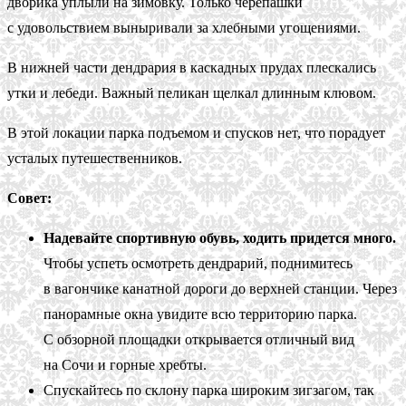
дворика уплыли на зимовку. Только черепашки
с удовольствием выныривали за хлебными угощениями.
В нижней части дендрария в каскадных прудах плескались
утки и лебеди. Важный пеликан щелкал длинным клювом.
В этой локации парка подъемом и спусков нет, что порадует
усталых путешественников.
Совет:
Надевайте спортивную обувь, ходить придется много.
Чтобы успеть осмотреть дендрарий, поднимитесь
в вагончике канатной дороги до верхней станции. Через
панорамные окна увидите всю территорию парка.
С обзорной площадки открывается отличный вид
на Сочи и горные хребты.
Спускайтесь по склону парка широким зигзагом, так