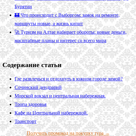
Бурятии
🏰 Что происходит с Выборгом: замок на ремонте,
маршруты новые, а жизнь кипит
🚀 Туризм на Алтае набирает обороты: новые деньги,
масштабные планы и интерес со всего мира
Содержание статьи
Где развлечься и отдохнуть в южном городе зимой?
Сочинский дендрарий
Морской вокзал и центральная набережная.
Тропа здоровья
Кафе на Центральной набережной.
Транспорт
Получить промокод на покупку тура →