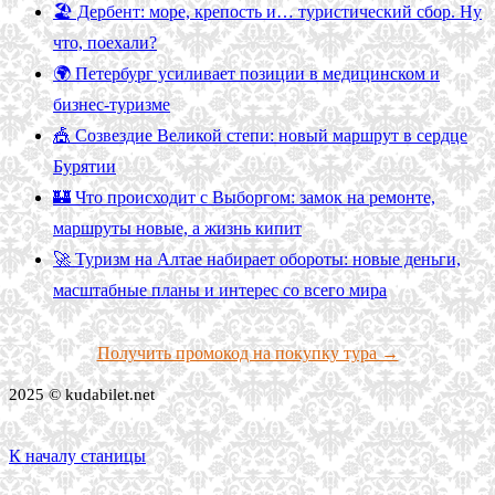
🏖️ Дербент: море, крепость и… туристический сбор. Ну
что, поехали?
🌍 Петербург усиливает позиции в медицинском и
бизнес-туризме
🎪 Созвездие Великой степи: новый маршрут в сердце
Бурятии
🏰 Что происходит с Выборгом: замок на ремонте,
маршруты новые, а жизнь кипит
🚀 Туризм на Алтае набирает обороты: новые деньги,
масштабные планы и интерес со всего мира
Получить промокод на покупку тура →
2025 © kudabilet.net
К началу станицы