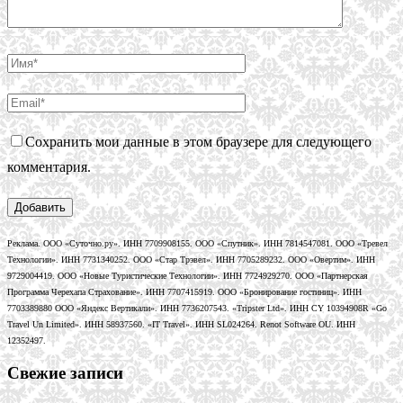
Сохранить мои данные в этом браузере для следующего
комментария.
Реклама. ООО «Суточно.ру». ИНН 7709908155. ООО «Спутник». ИНН 7814547081. ООО «Тревел
Технологии». ИНН 7731340252. ООО «Стар Трэвел». ИНН 7705289232. ООО «Овертим». ИНН
9729004419. ООО «Новые Туристические Технологии». ИНН 7724929270. ООО «Партнерская
Программа Черехапа Страхование». ИНН 7707415919. ООО «Бронирование гостиниц». ИНН
7703389880 ООО «Яндекс Вертикали». ИНН 7736207543. «Tripster Ltd». ИНН CY 10394908R «Go
Travel Un Limited». ИНН 58937560. «IT Travel». ИНН SL024264. Renot Software OU. ИНН
12352497.
Свежие записи