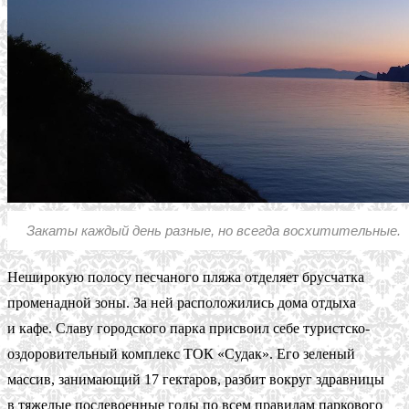
Закаты каждый день разные, но всегда восхитительные.
Неширокую полосу песчаного пляжа отделяет брусчатка
променадной зоны. За ней расположились дома отдыха
и кафе. Славу городского парка присвоил себе туристско-
оздоровительный комплекс ТОК «Судак». Его зеленый
массив, занимающий 17 гектаров, разбит вокруг здравницы
в тяжелые послевоенные годы по всем правилам паркового