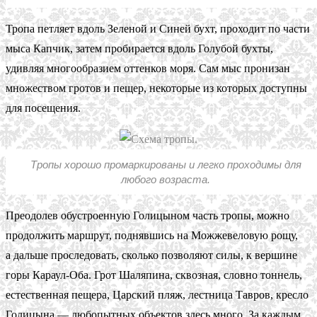
Тропа петляет вдоль Зеленой и Синей бухт, проходит по части
мыса Капчик, затем пробирается вдоль Голубой бухты,
удивляя многообразием оттенков моря. Сам мыс пронизан
множеством гротов и пещер, некоторые из которых доступны
для посещения.
Тропы хорошо промаркированы и легко проходимы для
любого возраста.
Преодолев обустроенную Голицыном часть тропы, можно
продолжить маршрут, поднявшись на Можжевеловую рощу,
а дальше проследовать, сколько позволяют силы, к вершине
горы Караул-Оба. Грот Шаляпина, сквозная, словно тоннель,
естественная пещера, Царский пляж, лестница Тавров, кресло
Голицына — любопытных объектов здесь много. За каждым