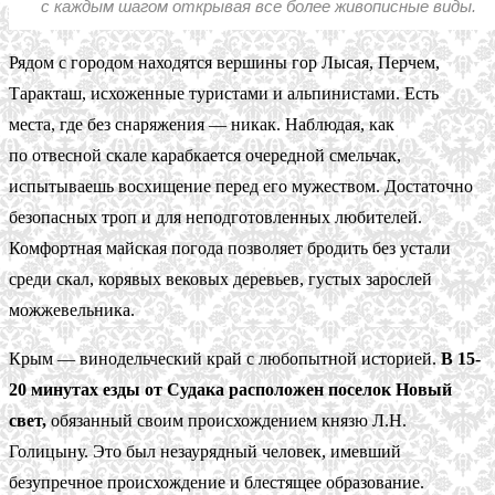
с каждым шагом открывая все более живописные виды.
Рядом с городом находятся вершины гор Лысая, Перчем,
Таракташ, исхоженные туристами и альпинистами. Есть
места, где без снаряжения — никак. Наблюдая, как
по отвесной скале карабкается очередной смельчак,
испытываешь восхищение перед его мужеством. Достаточно
безопасных троп и для неподготовленных любителей.
Комфортная майская погода позволяет бродить без устали
среди скал, корявых вековых деревьев, густых зарослей
можжевельника.
Крым — винодельческий край с любопытной историей.
В 15-
20 минутах езды от Судака расположен поселок Новый
свет,
обязанный своим происхождением князю Л.Н.
Голицыну. Это был незаурядный человек, имевший
безупречное происхождение и блестящее образование.