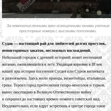
За немногочисленными ярко освещенными окнами уютные
просторные номера с высокими потолками.
Судак — настоящий рай для любителей долгих прогулок,
неповторимых закатов, несложных восхождений.
Небольшой городок с древней историей живет неспешной
жизнью, оживляющейся к лету. Уходящая корнями в III век
нашей эры история поселения Сугдея или Сурож витиевата
и разноязычна. Здесь жили иранцы, византийцы, итальянцы,
греки. Терпел город притеснения татаро-монголов и турков,
вынес оккупацию в Великую Отечественную войну
и сохранил до настоящих времен немного советский вид.
Неудивительно, если вдруг встретишь в центре города такое