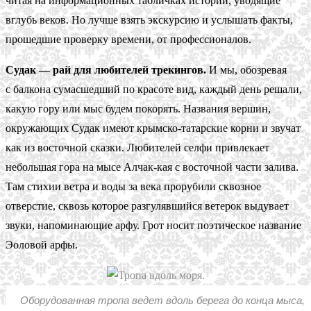
читая на информационных табличках истории, уводящие
вглубь веков. Но лучше взять экскурсию и услышать факты,
прошедшие проверку времени, от профессионалов.
Судак — рай для любителей трекингов.
И мы, обозревая
с балкона сумасшедший по красоте вид, каждый день решали,
какую гору или мыс будем покорять. Названия вершин,
окружающих Судак имеют крымско-татарские корни и звучат
как из восточной сказки. Любителей селфи привлекает
небольшая гора на мысе Алчак-кая с восточной части залива.
Там стихии ветра и воды за века прорубили сквозное
отверстие, сквозь которое разгулявшийся ветерок выдувает
звуки, напоминающие арфу. Грот носит поэтическое название
Эоловой арфы.
Оборудованная тропа ведет вдоль берега до конца мыса,