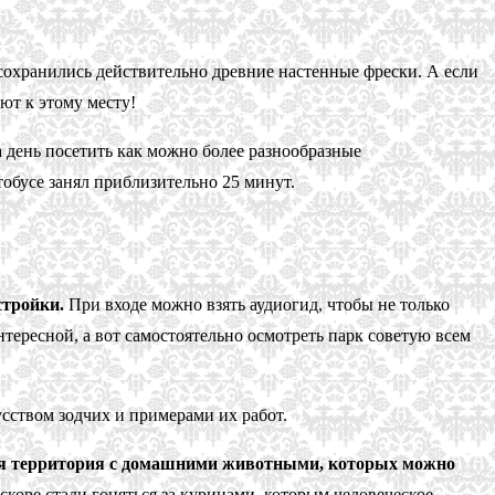
 сохранились действительно древние настенные фрески. А если
ют к этому месту!
 день посетить как можно более разнообразные
тобусе занял приблизительно 25 минут.
стройки.
При входе можно взять аудиогид, чтобы не только
нтересной, а вот самостоятельно осмотреть парк советую всем
усством зодчих и примерами их работ.
ая территория с домашними животными, которых можно
коре стали гоняться за курицами, которым человеческое