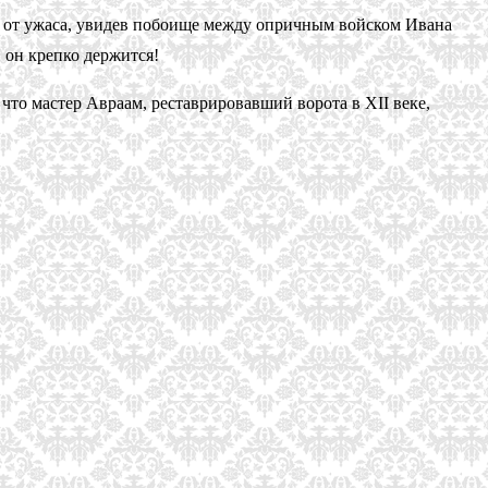
л от ужаса, увидев побоище между опричным войском Ивана
 он крепко держится!
то мастер Авраам, реставрировавший ворота в XII веке,