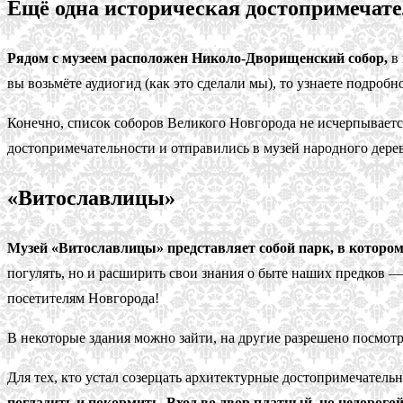
Ещё одна историческая достопримечат
Рядом с музеем расположен Николо-Дворищенский собор,
в 
вы возьмёте аудиогид (как это сделали мы), то узнаете подроб
Конечно, список соборов Великого Новгорода не исчерпывает
достопримечательности и отправились в музей народного дерев
«Витославлицы»
Музей «Витославлицы» представляет собой парк, в которо
погулять, но и расширить свои знания о быте наших предков — 
посетителям Новгорода!
В некоторые здания можно зайти, на другие разрешено посмотр
Для тех, кто устал созерцать архитектурные достопримечатель
погладить и покормить. Вход во двор платный, но недорогой