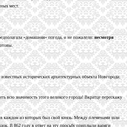
сных мест.
редполагала «домашняя» погода, и не пожалели:
несмотря
готовы.
е известных исторических архитектурных объекта Новгорода:
ить всю значимость этого великого города! Вкратце перескажу
 в каждом из которых был свой князь. Между племенами шли
к. В 862 году в ответ на эту просьбу приплыли варяги