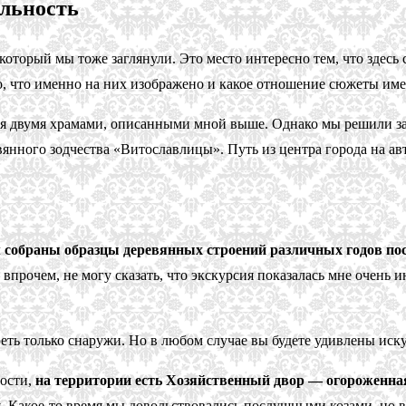
ельность
который мы тоже заглянули. Это место интересно тем, что здесь
но, что именно на них изображено и какое отношение сюжеты име
ся двумя храмами, описанными мной выше. Однако мы решили за
янного зодчества «Витославлицы». Путь из центра города на ав
м собраны образцы деревянных строений различных годов по
впрочем, не могу сказать, что экскурсия показалась мне очень и
еть только снаружи. Но в любом случае вы будете удивлены иск
ности,
на территории есть Хозяйственный двор — огороженн
.
Какое-то время мы довольствовались послушными козами, но вс