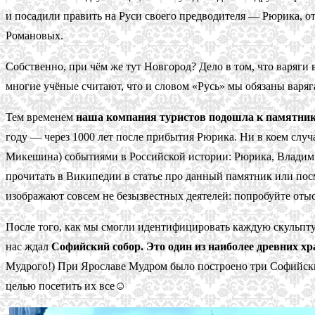
и посадили править на Руси своего предводителя — Рюрика, от 
Романовых.
Собственно, при чём же тут Новгород? Дело в том, что варяги 
многие учёные считают, что и словом «Русь» мы обязаны варяг
Тем временем
наша компания туристов подошла к памятник
году — через 1000 лет после прибытия Рюрика. Ни в коем случ
Микешина) событиями в Российской истории: Рюрика, Владимира
прочитать в Википедии в статье про данный памятник или пос
изображают совсем не безызвестных деятелей: попробуйте оты
После того, как мы смогли идентифицировать каждую скульпту
нас ждал
Софийский собор. Это один из наиболее древних хр
Мудрого!) При Ярославе Мудром было построено три Софийских
целью посетить их все☺