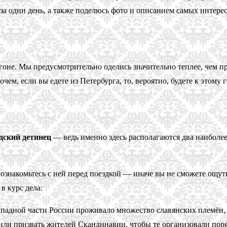
е за один день, а также поделюсь фото и описанием самых интере
гоне. Мы предусмотрительно оделись значительно теплее, чем п
чем, если вы едете из Петербурга, то, вероятно, будете к этому 
дский детинец
— ведь именно здесь располагаются два наиболе
 ознакомьтесь с ней перед поездкой — иначе вы не сможете ощут
в курс дела:
ападной части России проживало множество славянских племён,
 призвать жителей Скандинавии, чтобы те организовали порядо