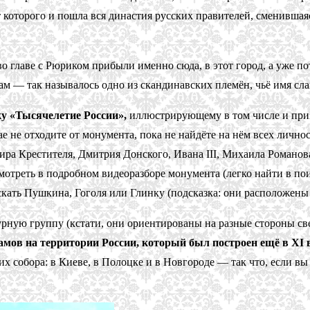
которого и пошла вся династия русских правителей, сменившаяся
во главе с Рюриком прибыли именно сюда, в этот город, а уже по
ам — так называлось одно из скандинавских племён, чьё имя сла
у «Тысячелетие России»,
иллюстрирующему в том числе и призв
ае не отходите от монумента, пока не найдёте на нём всех личн
 Крестителя, Дмитрия Донского, Ивана III, Михаила Романова и
мотреть в подробном видеоразборе монумента (легко найти в по
скать Пушкина, Гоголя или Глинку (подсказка: они расположены 
рную группу (кстати, они ориентированы на разные стороны све
амов на территории России, который был построен ещё в XI 
 собора: в Киеве, в Полоцке и в Новгороде — так что, если вы