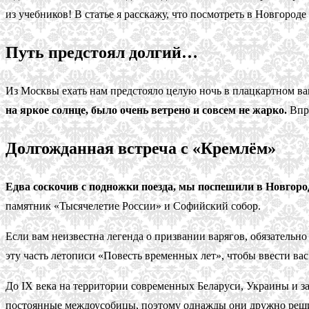
из учебников! В статье я расскажу, что посмотреть в Новгород
Путь предстоял долгий…
Из Москвы ехать нам предстояло целую ночь в плацкартном ва
на яркое солнце, было очень ветрено и совсем не жарко.
Впро
Долгожданная встреча с «Кремлём»
Едва соскочив с подножки поезда, мы поспешили в Новгоро
памятник «Тысячелетие России» и Софийский собор.
Если вам неизвестна легенда о призвании варягов, обязательно
эту часть летописи «Повесть временных лет», чтобы ввести вас 
До IX века на территории современных Беларуси, Украины и з
постоянные междоусобицы, поэтому однажды они дружно решили