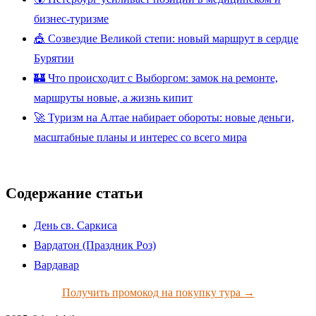
бизнес-туризме
🎪 Созвездие Великой степи: новый маршрут в сердце
Бурятии
🏰 Что происходит с Выборгом: замок на ремонте,
маршруты новые, а жизнь кипит
🚀 Туризм на Алтае набирает обороты: новые деньги,
масштабные планы и интерес со всего мира
Содержание статьи
День св. Саркиса
Вардатон (Праздник Роз)
Вардавар
Получить промокод на покупку тура →