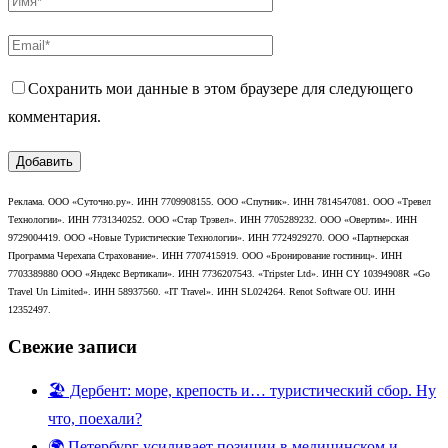
Сохранить мои данные в этом браузере для следующего
комментария.
Реклама. ООО «Суточно.ру». ИНН 7709908155. ООО «Спутник». ИНН 7814547081. ООО «Тревел
Технологии». ИНН 7731340252. ООО «Стар Трэвел». ИНН 7705289232. ООО «Овертим». ИНН
9729004419. ООО «Новые Туристические Технологии». ИНН 7724929270. ООО «Партнерская
Программа Черехапа Страхование». ИНН 7707415919. ООО «Бронирование гостиниц». ИНН
7703389880 ООО «Яндекс Вертикали». ИНН 7736207543. «Tripster Ltd». ИНН CY 10394908R «Go
Travel Un Limited». ИНН 58937560. «IT Travel». ИНН SL024264. Renot Software OU. ИНН
12352497.
Свежие записи
🏖️ Дербент: море, крепость и… туристический сбор. Ну
что, поехали?
🌍 Петербург усиливает позиции в медицинском и