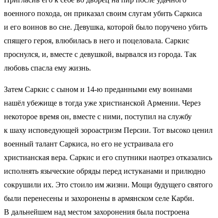
военного похода, он приказал своим слугам убить Саркиса
и его воинов во сне. Девушка, которой было поручено убить
спящего героя, влюбилась в него и поцеловала. Саркис
проснулся, и, вместе с девушкой, вырвался из города. Так
любовь спасла ему жизнь.
Затем Саркис с сыном и 14-ю преданными ему воинами
нашёл убежище в тогда уже христианской Армении. Через
некоторое время он, вместе с ними, поступил на службу
к шаху исповедующей зороастризм Персии. Тот высоко ценил
военный талант Саркиса, но его не устраивала его
христианская вера. Саркис и его спутники наотрез отказались
исполнять языческие обряды перед истуканами и прилюдно
сокрушили их. Это стоило им жизни. Мощи будущего святого
были перенесены и захоронены в армянском селе Карби.
В дальнейшем над местом захоронения была построена