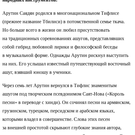
Арутин Саядян родился в многонациональном Тифлисе
(прежнее название Тбилиси) в потомственной семье ткача.
Но больше всего в жизни он любил присутствовать
на традиционных соревнованиях ашугов, представлявших
собой гибрид любовной лирики и философской беседы
в музыкальной форме. Однажды Арутин рискнул выступить
на них. Его услышал известный путешествующий восточный
ашуг, взявший юношу в ученики.
Через семь лет Арутин вернулся в Тифлис знаменитым
ашугом под творческим псевдонимом Саят-Нова («Король
песни» в переводе с хинди). Он сочинял песни на армянском,
грузинском, турецком, персидском и арабском языках,
которыми владел в совершенстве. Слова этих песен
за внешней простотой скрывают глубокие знания автора,