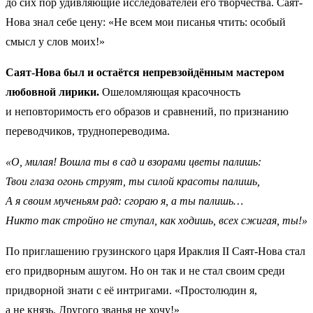
до сих пор удивляющие исследователей его творчества. Саят-
Нова знал себе цену: «Не всем мои писанья чтить: особый
смысл у слов моих!»
Саят-Нова был и остаётся непревзойдённым мастером
любовной лирики.
Ошеломляющая красочность
и неповторимость его образов и сравнений, по признанию
переводчиков, труднопереводима.
«О, милая! Вошла ты в сад и взорами цветы палишь:
Твои глаза огонь струят, ты силой красоты палишь,
А я своим мученьям рад: сгораю я, а ты палишь…
Никто так стройно не ступал, как ходишь, всех сжигая, ты!»
По приглашению грузинского царя Ираклия II Саят-Нова стал
его придворным ашугом. Но он так и не стал своим среди
придворной знати с её интригами. «Простолюдин я,
а не князь. Другого званья не хочу!»