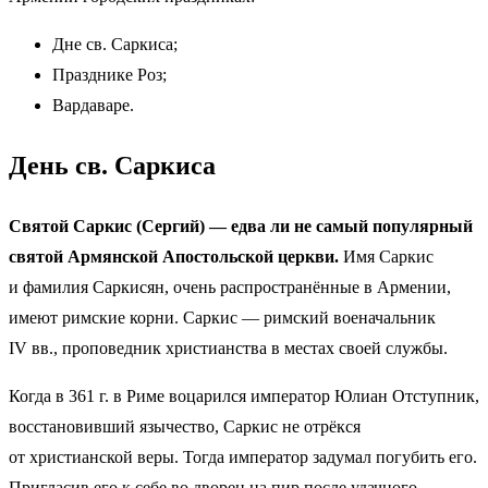
Дне св. Саркиса;
Празднике Роз;
Вардаваре.
День св. Саркиса
Святой Саркис (Сергий) — едва ли не самый популярный
святой Армянской Апостольской церкви.
Имя Саркис
и фамилия Саркисян, очень распространённые в Армении,
имеют римские корни. Саркис — римский военачальник
IV вв., проповедник христианства в местах своей службы.
Когда в 361 г. в Риме воцарился император Юлиан Отступник,
восстановивший язычество, Саркис не отрёкся
от христианской веры. Тогда император задумал погубить его.
Пригласив его к себе во дворец на пир после удачного