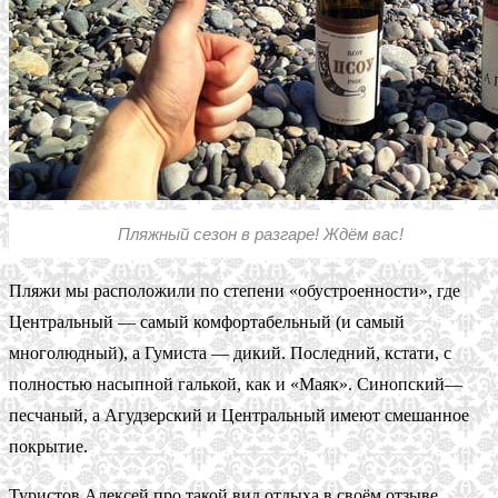
Пляжный сезон в разгаре! Ждём вас!
Пляжи мы расположили по степени «обустроенности», где
Центральный — самый комфортабельный (и самый
многолюдный), а Гумиста — дикий. Последний, кстати, с
полностью насыпной галькой, как и «Маяк». Синопский—
песчаный, а Агудзерский и Центральный имеют смешанное
покрытие.
Туристов Алексей про такой вид отдыха в своём отзыве