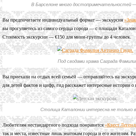
В Барселоне много достопримечательностей — 
Вы предпочитаете индивидуальный формат — экскурсия
«Знак
вы прогуляетесь из самого сердца города — с площади Катало
Стоимость экскурсии — €150 для мини-группы до 4 человек.
Под сводами храма Саграда Фамили
Вы приехали на отдых всей семьёй — отправляйтесь на экску
для детей фактов и цифр, гид расскажет интересные истории о
Столица Каталонии интересна не только 
Любителям нестандартного подхода понравится
«Квест Легенд
так и места, известные лишь знатокам города и его жителям. Р