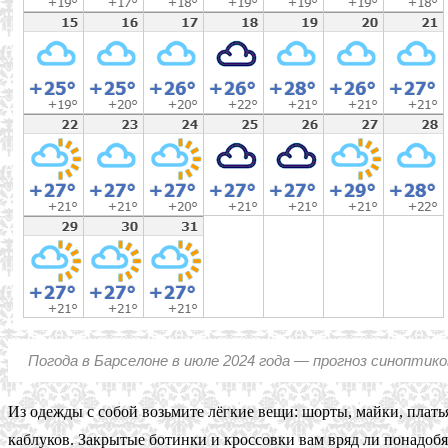
Погода в Барселоне в июле 2024 года — прогноз синоптико
Из одежды с собой возьмите лёгкие вещи: шорты, майки, плат
каблуков. Закрытые ботинки и кроссовки вам вряд ли понадобя