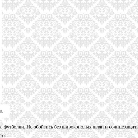
в.
ья, футболки. Не обойтись без широкополых шляп и солнцезащит
тся.