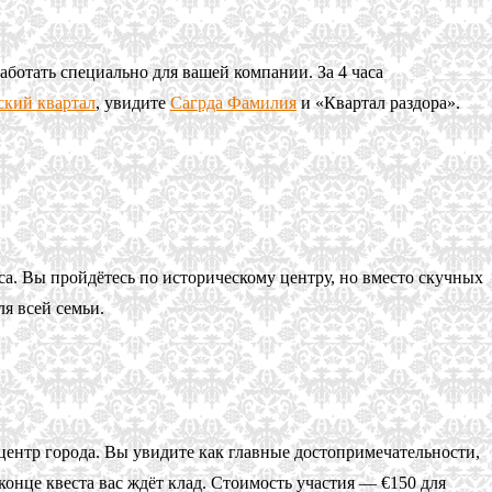
аботать специально для вашей компании. За 4 часа
ский квартал
, увидите
Сагрда Фамилия
и «Квартал раздора».
аса. Вы пройдётесь по историческому центру, но вместо скучных
я всей семьи.
з центр города. Вы увидите как главные достопримечательности,
 конце квеста вас ждёт клад. Стоимость участия — €150 для