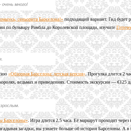
очень много!
омьтесь, сеньорита Барселона!»
подходящий вариант. Гид будет р
нии по бульвару Рамбла до Королевской площади, изучите
Готиче
я.
рсию
«Обзорная Барселона: детская версия»
. Прогулка длится 2 ч
 королях, ведьмах и приведениях. Стоимость экскурсии — €125 дл
взрослым.
ы Барселоны»
. Игра длится 2,5 часа. Её маршрут проходит чере
азгадывая загадки, вы узнаете больше об истории Барселоны. А в