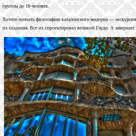
группы до 10 человек.
Хотите познать философию каталонского модерна — экскурси
их создания. Все их спроектировал великий Гауди. А завершит 