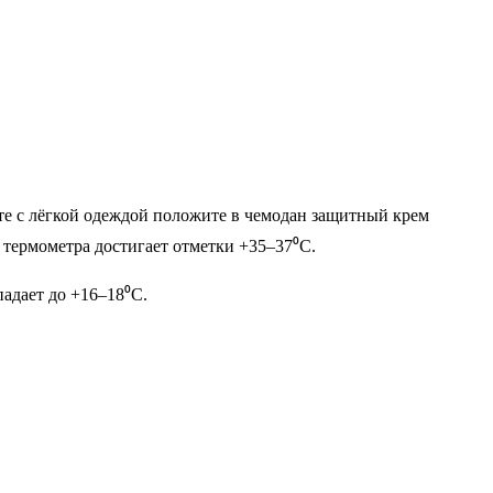
те с лёгкой одеждой положите в чемодан защитный крем
термометра достигает отметки +35–37⁰С.
падает до +16–18⁰С.