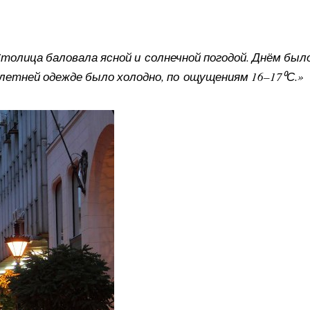
олица баловала ясной и солнечной погодой. Днём было
 летней одежде было холодно, по ощущениям 16–17⁰С.»