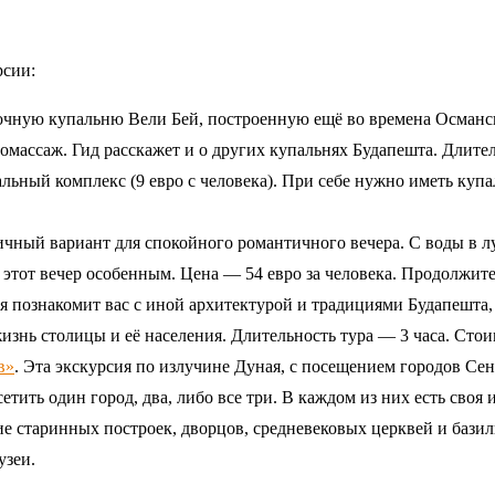
рсии:
точную купальню Вели Бей, построенную ещё во времена Османс
ассаж. Гид расскажет и о других купальнях Будапешта. Длитель
альный комплекс (9 евро с человека). При себе нужно иметь куп
чный вариант для спокойного романтичного вечера. С воды в лу
этот вечер особенным. Цена — 54 евро за человека. Продолжите
я познакомит вас с иной архитектурой и традициями Будапешта,
изнь столицы и её населения. Длительность тура — 3 часа. Стои
в»
. Эта экскурсия по излучине Дуная, с посещением городов Сентэ
сетить один город, два, либо все три. В каждом из них есть св
е старинных построек, дворцов, средневековых церквей и базил
узеи.