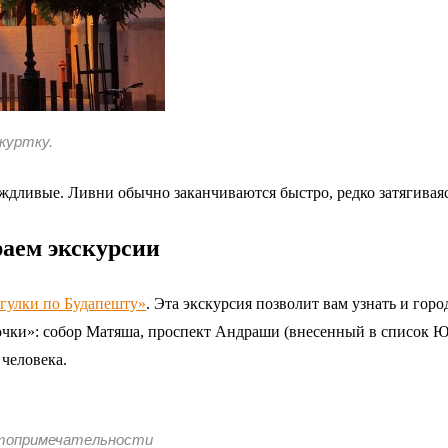
куртку.
дливые. Ливни обычно заканчиваются быстро, редко затягиваясь
раем экскурсии
гулки по Будапешту»
. Эта экскурсия позволит вам узнать и го
очки»: собор Матяша, проспект Андраши (внесенный в список 
 человека.
стопримечательности