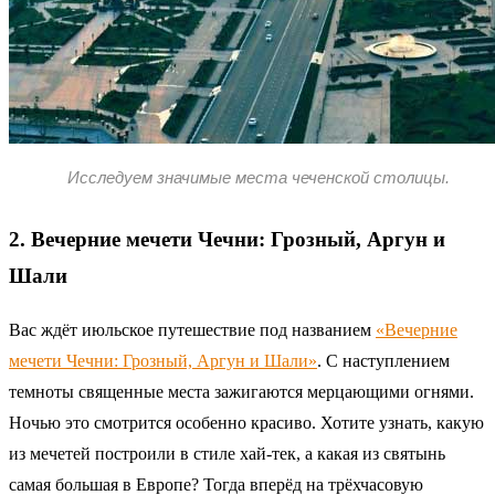
Исследуем значимые места чеченской столицы.
2. Вечерние мечети Чечни: Грозный, Аргун и
Шали
Вас ждёт июльское путешествие под названием
«Вечерние
мечети Чечни: Грозный, Аргун и Шали»
. С наступлением
темноты священные места зажигаются мерцающими огнями.
Ночью это смотрится особенно красиво. Хотите узнать, какую
из мечетей построили в стиле хай-тек, а какая из святынь
самая большая в Европе? Тогда вперёд на трёхчасовую