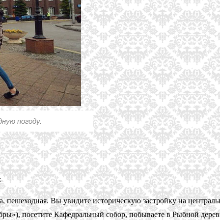
дную погоду.
:
са, пешеходная. Вы увидите историческую застройку на централ
бры»), посетите Кафедральный собор, побываете в Рыбной дерев