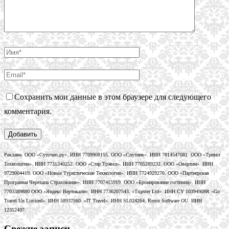
Сохранить мои данные в этом браузере для следующего
комментария.
Реклама. ООО «Суточно.ру». ИНН 7709908155. ООО «Спутник». ИНН 7814547081. ООО «Тревел
Технологии». ИНН 7731340252. ООО «Стар Трэвел». ИНН 7705289232. ООО «Овертим». ИНН
9729004419. ООО «Новые Туристические Технологии». ИНН 7724929270. ООО «Партнерская
Программа Черехапа Страхование». ИНН 7707415919. ООО «Бронирование гостиниц». ИНН
7703389880 ООО «Яндекс Вертикали». ИНН 7736207543. «Tripster Ltd». ИНН CY 10394908R «Go
Travel Un Limited». ИНН 58937560. «IT Travel». ИНН SL024264. Renot Software OU. ИНН
12352497.
Свежие записи