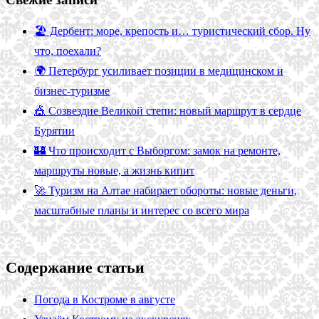
🏖️ Дербент: море, крепость и… туристический сбор. Ну
что, поехали?
🌍 Петербург усиливает позиции в медицинском и
бизнес-туризме
🎪 Созвездие Великой степи: новый маршрут в сердце
Бурятии
🏰 Что происходит с Выборгом: замок на ремонте,
маршруты новые, а жизнь кипит
🚀 Туризм на Алтае набирает обороты: новые деньги,
масштабные планы и интерес со всего мира
Содержание статьи
Погода в Костроме в августе