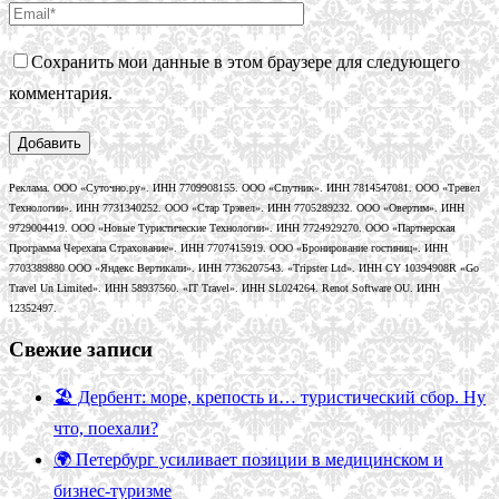
Сохранить мои данные в этом браузере для следующего
комментария.
Реклама. ООО «Суточно.ру». ИНН 7709908155. ООО «Спутник». ИНН 7814547081. ООО «Тревел
Технологии». ИНН 7731340252. ООО «Стар Трэвел». ИНН 7705289232. ООО «Овертим». ИНН
9729004419. ООО «Новые Туристические Технологии». ИНН 7724929270. ООО «Партнерская
Программа Черехапа Страхование». ИНН 7707415919. ООО «Бронирование гостиниц». ИНН
7703389880 ООО «Яндекс Вертикали». ИНН 7736207543. «Tripster Ltd». ИНН CY 10394908R «Go
Travel Un Limited». ИНН 58937560. «IT Travel». ИНН SL024264. Renot Software OU. ИНН
12352497.
Свежие записи
🏖️ Дербент: море, крепость и… туристический сбор. Ну
что, поехали?
🌍 Петербург усиливает позиции в медицинском и
бизнес-туризме