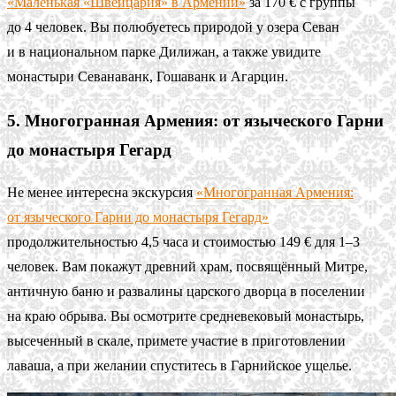
«Маленькая «Швейцария» в Армении»
за 170 € с группы
до 4 человек. Вы полюбуетесь природой у озера Севан
и в национальном парке Дилижан, а также увидите
монастыри Севанаванк, Гошаванк и Агарцин.
5. Многогранная Армения: от языческого Гарни
до монастыря Гегард
Не менее интересна экскурсия
«Многогранная Армения:
от языческого Гарни до монастыря Гегард»
продолжительностью 4,5 часа и стоимостью 149 € для 1–3
человек. Вам покажут древний храм, посвящённый Митре,
античную баню и развалины царского дворца в поселении
на краю обрыва. Вы осмотрите средневековый монастырь,
высеченный в скале, примете участие в приготовлении
лаваша, а при желании спуститесь в Гарнийское ущелье.