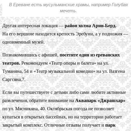
В Ереване есть мусульманские храмы, например Голубая
мечеть.
Другая интересная локация —
район холма Арин-Берд.
На его вершине находится крепость Эребуни, а у подножия —
одноименный музей.
Познакомившись с афишей,
посетите один из ереванских
театров.
Рекомендуем «Театр оперы и балета» на ул.
Туманяна, 54 и «Театр музыкальной комедии» на ул. Вазгена
Саргсяна,7.
Если вы путешествуете с детьми либо сами любите активные
развлечения, обратите внимание на
Аквапарк «Джрашхар»
по ул. Мясникяна, 40. Октябрьская погода не позволяет
купаться в открытых бассейнах, но на территории работает
закрытый комплекс. Отличные отзывы получает и
парк