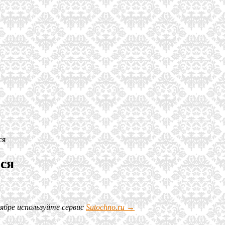
ся
ся
оябре используйте сервис
Sutochno.ru →