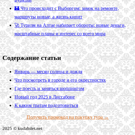
🏰 Что происходит с Выборгом: замок на ремонте,
маршруты новые, а жизнь кипит
🚀 Туризм на Алтае набирает обороты: новые деньги,
масштабные планы и интерес со всего мира
Содержание статьи
Январь — месяц солнца и дождя
Что посмотреть в городе и его окрестностях
Где поесть и заняться шоппингом
Новый год 2025 в Лиссабоне
К каким тратам подготовиться
Получить промокод на покупку тура →
2025 © kudabilet.net