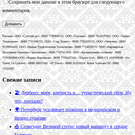
Сохранить мои данные в этом браузере для следующего
комментария.
Реклама. ООО «Суточно.ру». ИНН 7709908155. ООО «Спутник». ИНН 7814547081. ООО «Тревел
Технологии». ИНН 7731340252. ООО «Стар Трэвел». ИНН 7705289232. ООО «Овертим». ИНН
9729004419. ООО «Новые Туристические Технологии». ИНН 7724929270. ООО «Партнерская
Программа Черехапа Страхование». ИНН 7707415919. ООО «Бронирование гостиниц». ИНН
7703389880 ООО «Яндекс Вертикали». ИНН 7736207543. «Tripster Ltd». ИНН CY 10394908R «Go
Travel Un Limited». ИНН 58937560. «IT Travel». ИНН SL024264. Renot Software OU. ИНН
12352497.
Свежие записи
🏖️ Дербент: море, крепость и… туристический сбор. Ну
что, поехали?
🌍 Петербург усиливает позиции в медицинском и
бизнес-туризме
🎪 Созвездие Великой степи: новый маршрут в сердце
Бурятии