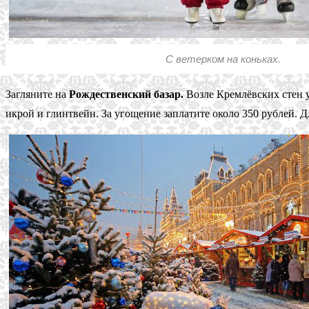
С ветерком на коньках.
Загляните на
Рождественский базар.
Возле Кремлёвских стен у
икрой и глинтвейн. За угощение заплатите около 350 рублей. Д