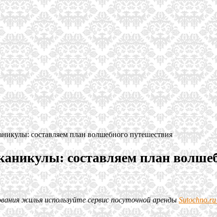
аникулы: составляем план волшебного путешествия
 каникулы: составляем план волше
рования жилья используйте сервис посуточной аренды
Sutochno.r