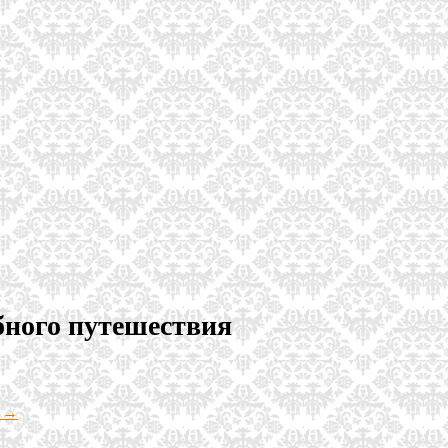
бного путешествия
u →