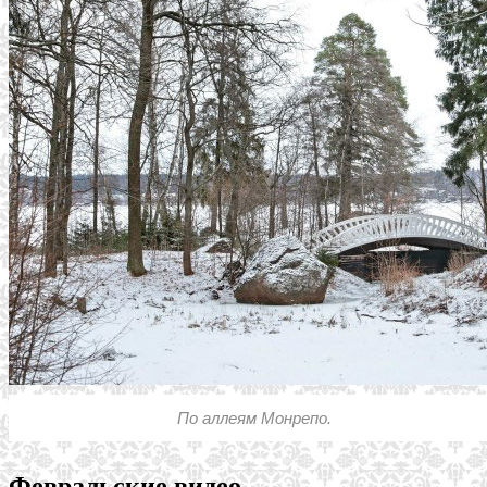
По аллеям Монрепо.
Февральские видео