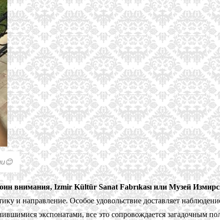
ни😊
стоин внимания, Izmir Kültür Sanat Fabrıkası или Музей Изми
атику и направление. Особое удовольствие доставляет наблюден
нившимися экспонатами, все это сопровождается загадочным по