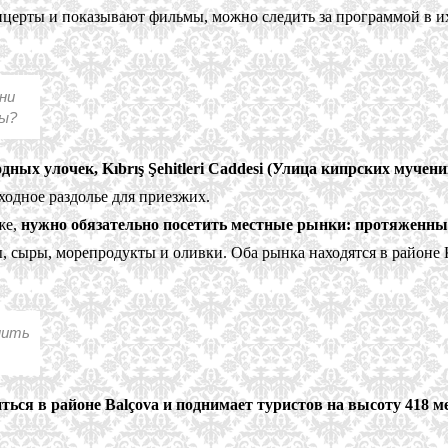
церты и показывают фильмы, можно следить за программой в их 
ни
бы?
ых улочек, Kıbrış Şehitleri Caddesi (Улица кипрских мучени
ходное раздолье для приезжих.
же,
нужно обязательно посетить местные рынки: протяженный 
, сыры, морепродукты и оливки. Оба рынка находятся в районе 
пить
ться в районе Balçova и поднимает туристов на высоту 418 м