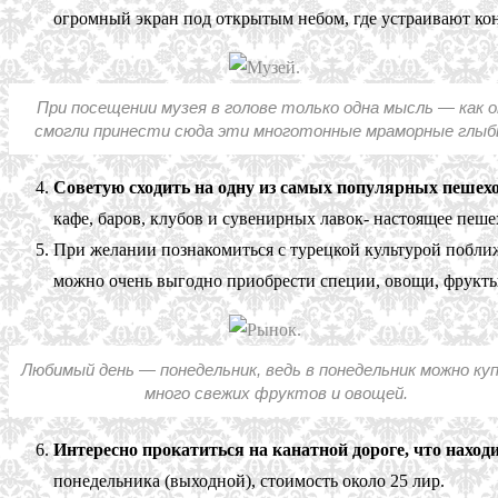
огромный экран под открытым небом, где устраивают кон
При посещении музея в голове только одна мысль — как о
смогли принести сюда эти многотонные мраморные глы
Советую сходить на одну из самых популярных пешеходн
кафе, баров, клубов и сувенирных лавок- настоящее пеше
При желании познакомиться с турецкой культурой побли
можно очень выгодно приобрести специи, овощи, фрукты
Любимый день — понедельник, ведь в понедельник можно ку
много свежих фруктов и овощей.
Интересно прокатиться на канатной дороге, что находи
понедельника (выходной), стоимость около 25 лир.