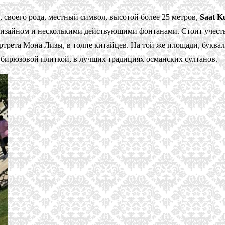
воего рода, местный символ, высотой более 25 метров,
Saat K
зайном и несколькими действующими фонтанами. Стоит учесть, ч
ортрета Мона Лизы, в толпе китайцев. На той же площади, букв
 бирюзовой плиткой, в лучших традициях османских султанов.