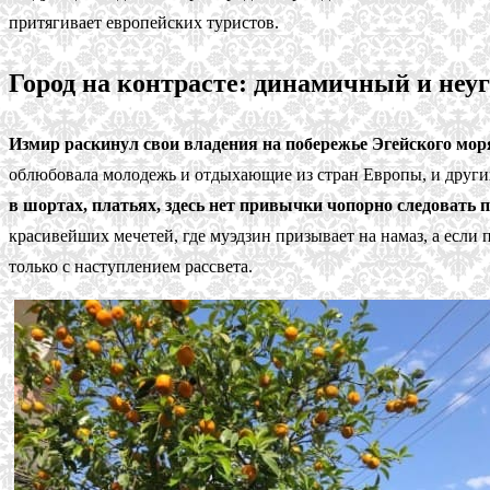
притягивает европейских туристов.
Город на контрасте: динамичный и неу
Измир раскинул свои владения на побережье Эгейского мор
облюбовала молодежь и отдыхающие из стран Европы, и других
в шортах, платьях, здесь нет привычки чопорно следовать 
красивейших мечетей, где муэдзин призывает на намаз, а если
только с наступлением рассвета.