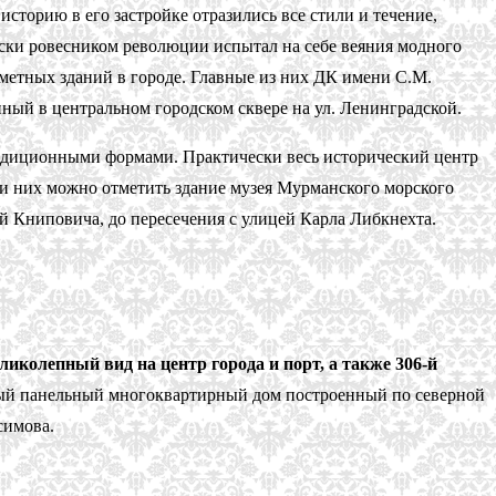
сторию в его застройке отразились все стили и течение,
ески ровесником революции испытал на себе веяния модного
аметных зданий в городе. Главные из них ДК имени С.М.
й в центральном городском сквере на ул. Ленинградской.
адиционными формами. Практически весь исторический центр
ди них можно отметить здание музея Мурманского морского
й Книповича, до пересечения с улицей Карла Либкнехта.
колепный вид на центр города и порт, а также 306-й
ный панельный многоквартирный дом построенный по северной
симова.