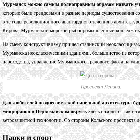
Мурманск можно самым полноправным образом назвать уче
которые были трендовыми в разные периоды существования сов
в те годы революционного авангардного течения в архитектур
Кирова, Мурманский морской рыбопромышленный колледж имен
На смену конструктивизму пришел сталинский неоклассицизм,
Мурманска неоклассическими зданиями, большинство из котор
пароходства, управление Мурманского тралового флота на ули
Проспект Ленина.
Для любителей позднесоветской панельной архитектуры буд
микрорайон в Первомайском округе.
Здесь находится так н
ветрозащитной технологии. Со стороны Кольского проспекта 
Парки и спорт