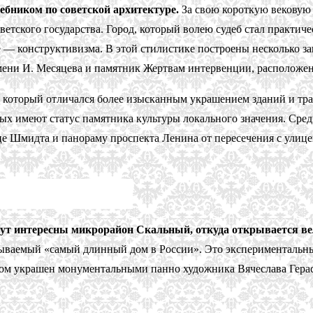
бником по советской архитектуре.
За свою короткую вековую и
етского государства. Город, который волею судеб стал практич
е — конструктивизма. В этой стилистике построены несколько з
и И. Месяцева и памятник Жертвам интервенции, расположенны
 который отличался более изысканным украшением зданий и тр
ых имеют статус памятника культуры локального значения. Сре
це Шмидта и панораму проспекта Ленина от пересечения с улице
ут интересны микрорайон Скальный, откуда открывается вели
азываемый «самый длинный дом в России». Это эксперименталь
дом украшен монументальными панно художника Вячеслава Гера