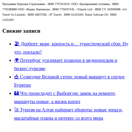
Программа Черехапа Страхование». ИНН 7707415919. ООО «Бронирование гостиниц». ИНН
7703389880 ООО «Яндекс Вертикали». ИНН 7736207543. «Tripster Ltd». ИНН CY 10394908R «Go
Travel Un Limited». ИНН 58937560. «IT Travel». ИНН SL024264. Renot Software OU. ИНН
12352497.
Свежие записи
🏖️ Дербент: море, крепость и… туристический сбор. Ну
что, поехали?
🌍 Петербург усиливает позиции в медицинском и
бизнес-туризме
🎪 Созвездие Великой степи: новый маршрут в сердце
Бурятии
🏰 Что происходит с Выборгом: замок на ремонте,
маршруты новые, а жизнь кипит
🚀 Туризм на Алтае набирает обороты: новые деньги,
масштабные планы и интерес со всего мира