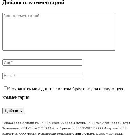
Добавить комментарий
Сохранить мои данные в этом браузере для следующего
комментария.
Реклама. ООО «Суточно.ру». ИНН 7709908155. ООО «Спутник». ИНН 7814547081. ООО «Тревел
Технологии». ИНН 7731340252. ООО «Стар Трэвел». ИНН 7705289232. ООО «Овертим». ИНН
9729004419. ООО «Новые Туристические Технологии». ИНН 7724929270. ООО «Партнерская