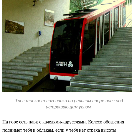
Трос таскает вагончики по рельсам вверх-вниз под
устрашающим углом.
На горе есть парк с качелями-каруселями. Колесо обозрения
поднимет тебя к облакам, если у тебя нет страха высоты.