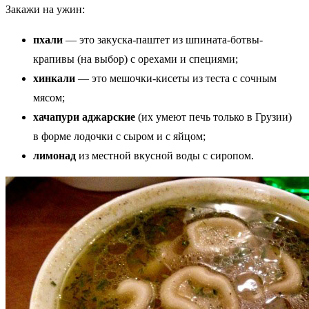
Закажи на ужин:
пхали
— это закуска-паштет из шпината-ботвы-
крапивы (на выбор) с орехами и специями;
хинкали
— это мешочки-кисеты из теста с сочным
мясом;
хачапури аджарские
(их умеют печь только в Грузии)
в форме лодочки с сыром и с яйцом;
лимонад
из местной вкусной воды с сиропом.