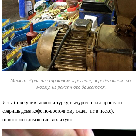
Мелют зёрна на страшном агрегате, переделанном, по-
моему, из ракетного двигателя.
И ты (прикупив заодно и турку, вычурную или простую)
сваришь дома кофе по-восточному (жаль, не в песке),
от которого домашние возликуют.