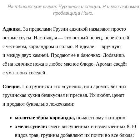
На тбилисском рынке. Чурчхелы и специи. Я и моя любимая
продавщица Нино.
Аджика
. За пределами Грузии аджикой называют просто
острые соусы. Настоящая — это острый перец, перетёртый
с чесноком, кориандром и солью. В идеале — вручную
и между двух камней. Продают её в баночках. Добавишь
её на кончике ножа в любое мясное блюдо. Аромат сведёт
с ума твоих соседей.
Специи
. По-грузински это «сунели», или аромат. Без них
грузинская кухня безвкусная и пресная. Их любят, ценят
и продают буквально ложечками:
молотые зёрна кориандра,
по-местному «киндзи»;
хмели-сунели:
смесь высушенных и измельчённых 8-10
видов трав, грузины добавляют их почти во все блюда;