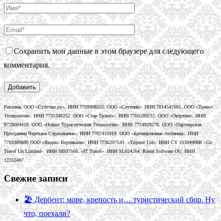
Сохранить мои данные в этом браузере для следующего
комментария.
Реклама. ООО «Суточно.ру». ИНН 7709908155. ООО «Спутник». ИНН 7814547081. ООО «Тревел
Технологии». ИНН 7731340252. ООО «Стар Трэвел». ИНН 7705289232. ООО «Овертим». ИНН
9729004419. ООО «Новые Туристические Технологии». ИНН 7724929270. ООО «Партнерская
Программа Черехапа Страхование». ИНН 7707415919. ООО «Бронирование гостиниц». ИНН
7703389880 ООО «Яндекс Вертикали». ИНН 7736207543. «Tripster Ltd». ИНН CY 10394908R «Go
Travel Un Limited». ИНН 58937560. «IT Travel». ИНН SL024264. Renot Software OU. ИНН
12352497.
Свежие записи
🏖️ Дербент: море, крепость и… туристический сбор. Ну
что, поехали?