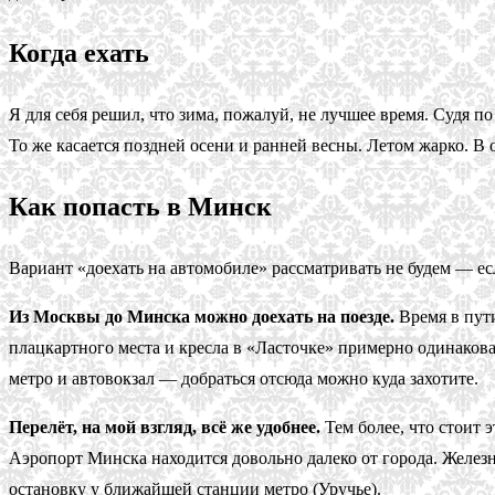
Когда ехать
Я для себя решил, что зима, пожалуй, не лучшее время. Судя п
То же касается поздней осени и ранней весны. Летом жарко. 
Как попасть в Минск
Вариант «доехать на автомобиле» рассматривать не будем — есл
Из Москвы до Минска можно доехать на поезде.
Время в пути
плацкартного места и кресла в «Ласточке» примерно одинакова
метро и автовокзал — добраться отсюда можно куда захотите.
Перелёт, на мой взгляд, всё же удобнее.
Тем более, что стоит 
Аэропорт Минска находится довольно далеко от города. Железно
остановку у ближайшей станции метро (Уручье).