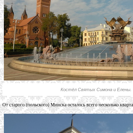
Костёл Святых Симона и Елены.
От старого (польского) Минска осталось всего несколько квар