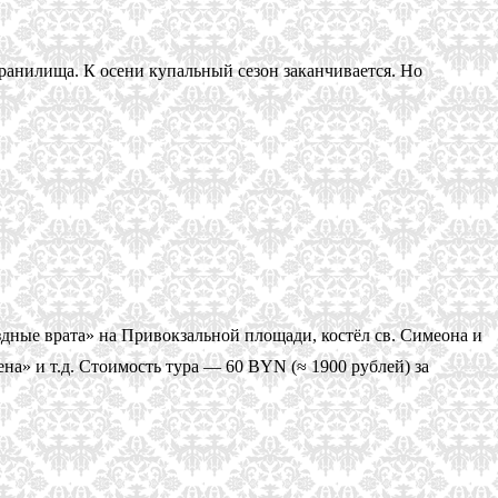
ранилища. К осени купальный сезон заканчивается. Но
дные врата» на Привокзальной площади, костёл св. Симеона и
а» и т.д. Стоимость тура — 60 BYN (≈ 1900 рублей) за